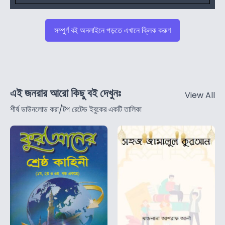
সম্পুর্ণ বই অনলাইনে পড়তে এখানে ক্লিক করুণ
এই জনরার আরো কিছু বই দেখুনঃ
View All
শীর্ষ ডাউনলোড করা/টপ রেটেড ইবুকের একটি তালিকা