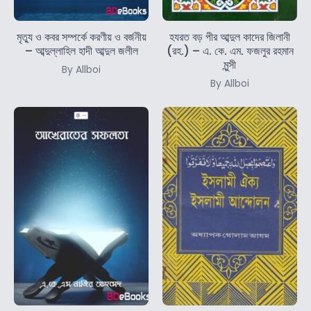
মৃত্যু ও কবর সম্পর্কে করণীয় ও বর্জনীয়
হযরত বড় পীর আব্দুল কাদের জিলানী
– আব্দুল্লাহিল হাদী আব্দুল জলীল
(রহ.) – এ. কে. এম. ফজলুর রহমান
মুন্সী
By Allboi
By Allboi