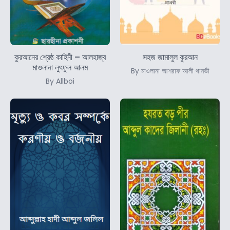
কুরআনের শ্রেষ্ঠ কাহিনী – আলহাজ্ব
সহজ জামালুল কুরআন
মাওলানা লুৎফুল আলম
By মাওলানা আশরাফ আলী থানভী
By Allboi