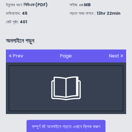
ইবুকের ধরণ:
পিডিএফ (PDF)
সাইজ:
০৩ MB
ডাউনলোড:
45
পড়তে সময় লাগবে :
13hr 22min
মোট পৃষ্ঠা:
401
অনলাইনে পড়ুন
Prev
Page:
Next
সম্পুর্ণ বই অনলাইনে পড়তে এখানে ক্লিক করুণ