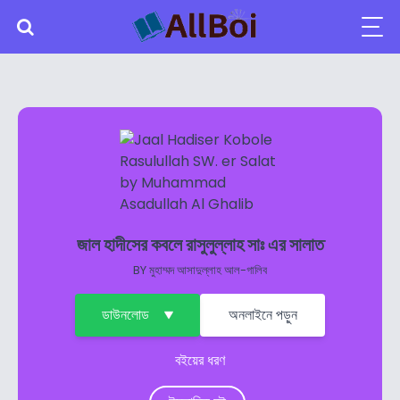
জাল হাদীসের কবলে রাসুলুল্লাহ সাঃ এর সালাত
BY
মুহাম্মদ আসাদুল্লাহ আল-গালিব
ডাউনলোড
অনলাইনে পড়ুন
বইয়ের ধরণ