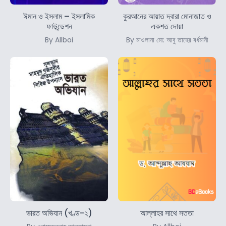
ঈমান ও ইসলাম – ইসলামিক
কুরআনের আয়াত দ্বারা মোনাজাত ও
ফাউন্ডেশন
একশত দোয়া
By Allboi
By মাওলানা মো: আবু তাহের বর্ধমানী
ভারত অভিযান (খণ্ড-২)
আল্লাহর সাথে সততা