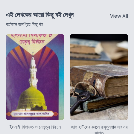
এই লেখকের আরো কিছু বই দেখুন
View All
বর্তমানে জনপ্রিয় কিছু বই
ইসলামী খিলাফত ও নেতৃত্ব নির্বাচন
জাল হাদীসের কবলে রাসুলুল্লাহ সাঃ এর
সালাত