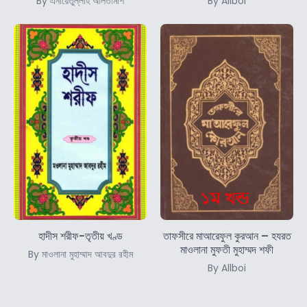
By এনায়েতুল্লাহ আলতামাশ
By Allboi
হাদীস শরীফ-তৃতীয় খণ্ড
তাফসীরে মাআরেফুল কুরআন – হযরত
মাওলানা মুফতী মুহাম্মদ শফী
By মাওলানা মুহাম্মাদ আবদুর রহীম
By Allboi