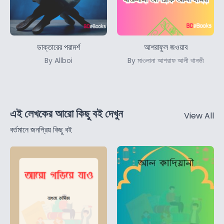
ডাক্তারের পরামর্শ
আশরাফুল জওয়াব
By Allboi
By মাওলানা আশরাফ আলী থানভী
এই লেখকের আরো কিছু বই দেখুন
View All
বর্তমানে জনপ্রিয় কিছু বই