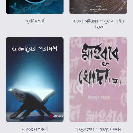
জুরাসিক পার্ক
কালেমা তাইয়্যেবা – মুহাম্মদ নাসীন
শাহরুখ
ডাক্তারের পরামর্শ
মাহবুবে খোদা – মাহমুদুর রহমান