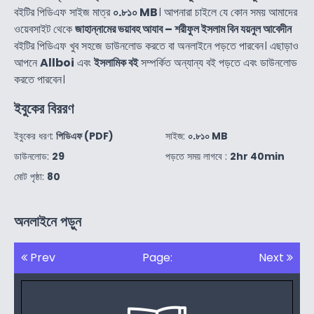
বইটির পিডিএফ সাইজ মাত্র
০.৮১০ MB
। আপনারা চাইলে যে কোন সময় আমাদের
ওয়েবসাইট থেকে
জাহান্নামের ভয়াবহ আযাব – শরীফুল ইসলাম বিন যয়নুল আবেদীন
বইটির পিডিএফ খুব সহজে ডাউনলোড করতে বা অনলাইনে পড়তে পারবেন। এছাড়াও
আপনে
Allboi
এবং
ইসলামিক বই
সম্পর্কিত অন্যান্য বই পড়তে এবং ডাউনলোড
করতে পারবেন।
ইবুকের বিররণ
ইবুকের ধরণ:
পিডিএফ (PDF)
সাইজ:
০.৮১০ MB
ডাউনলোড:
29
পড়তে সময় লাগবে :
2hr 40min
মোট পৃষ্ঠা:
80
অনলাইনে পড়ুন
Prev
Page:
Next