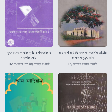
কুরআনের আয়াত দ্বারা মোনাজাত ও
মাওলানা মতিউর রহমান নিজামীর জাতীয়
একশত দোয়া
সংসদে বক্তৃতামালা
By মাওলানা মো: আবু তাহের বর্ধমানী
By মতিউর রহমান নিজামী