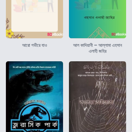
আরো গভীরে যাও
আল কাদিয়ানী – আল্লামা এহসান
এলাহী জহির