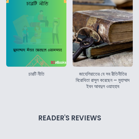
চারটি নীতি
জাহেলিয়াতের যে সব রীতিনীতির
বিরোধিতা রাসুল করেছেন – মুহাম্মাদ
ইবন আবদুল ওয়াহহাব
READER'S REVIEWS