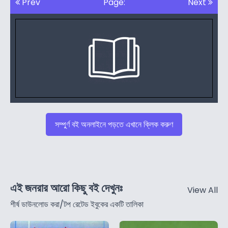
Prev
Page:
Next
সম্পুর্ণ বই অনলাইনে পড়তে এখানে ক্লিক করুণ
এই জনরার আরো কিছু বই দেখুনঃ
View All
শীর্ষ ডাউনলোড করা/টপ রেটেড ইবুকের একটি তালিকা