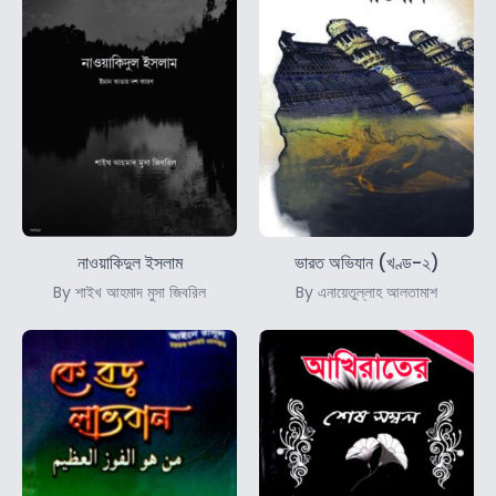
নাওয়াকিদুল ইসলাম
ভারত অভিযান (খণ্ড-২)
By শাইখ আহমাদ মুসা জিবরিল
By এনায়েতুল্লাহ আলতামাশ