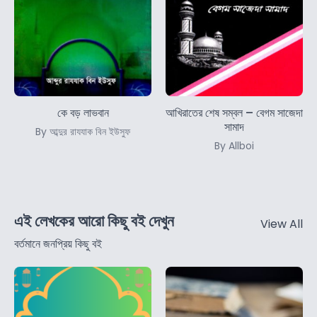
কে বড় লাভবান
আখিরাতের শেষ সম্বল – বেগম সাজেদা
সামাদ
By আব্দুর রাযযাক বিন ইউসুফ
By Allboi
এই লেখকের আরো কিছু বই দেখুন
View All
বর্তমানে জনপ্রিয় কিছু বই