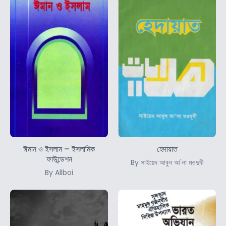
ঈমান ও ইসলাম – ইসলামিক
হেদায়াত
ফাউন্ডেশন
By সাইয়েদ আবুল আ'লা মওদুদী
By Allboi