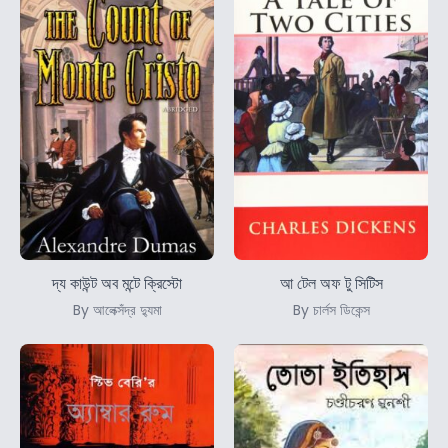
দ্য কাউন্ট অব মন্টে ক্রিস্টো
আ টেল অফ টু সিটিস
By আলেক্সঁদ্র দ্যুমা
By চার্লস ডিকেন্স