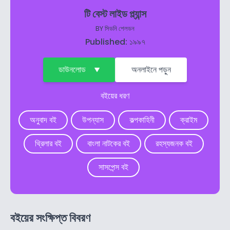
টি বেস্ট লাইড প্ল্যান্স
BY
সিডনি শেলডন
Published: ১৯৯৭
ডাউনলোড
অনলাইনে পড়ুন
বইয়ের ধরণ
অনুবাদ বই
উপন্যাস
কল্পকাহিনী
ক্রাইম
থ্রিলার বই
বাংলা নাটকের বই
রহস্যজনক বই
সাসপেন্স বই
বইয়ের সংক্ষিপ্ত বিবরণ