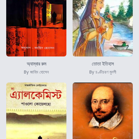
অ্যাম্বার রুম
তোতা ইতিহাস
By জাহিদ হোসেন
By চণ্ডীচরণ মুনশী