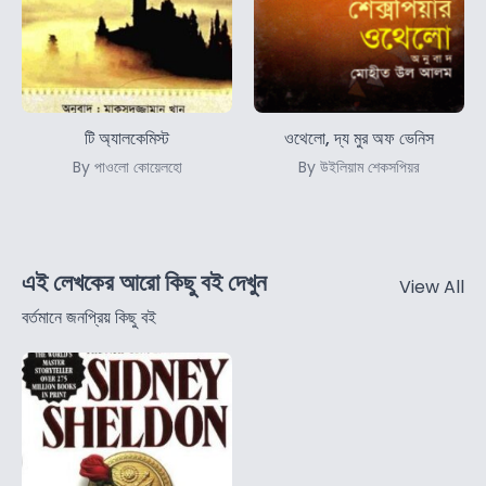
টি অ্যালকেমিস্ট
ওথেলো, দ্য মুর অফ ভেনিস
By পাওলো কোয়েলহো
By উইলিয়াম শেকসপিয়র
এই লেখকের আরো কিছু বই দেখুন
View All
বর্তমানে জনপ্রিয় কিছু বই