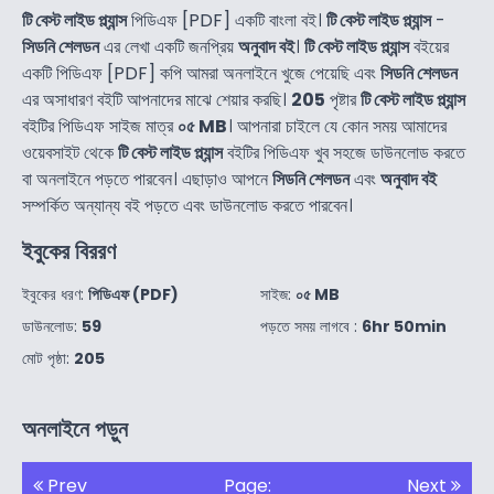
টি বেস্ট লাইড প্ল্যান্স
পিডিএফ [PDF] একটি বাংলা বই।
টি বেস্ট লাইড প্ল্যান্স
-
সিডনি শেলডন
এর লেখা একটি জনপ্রিয়
অনুবাদ বই
।
টি বেস্ট লাইড প্ল্যান্স
বইয়ের
একটি পিডিএফ [PDF] কপি আমরা অনলাইনে খুজে পেয়েছি এবং
সিডনি শেলডন
এর অসাধারণ বইটি আপনাদের মাঝে শেয়ার করছি।
205
পৃষ্টার
টি বেস্ট লাইড প্ল্যান্স
বইটির পিডিএফ সাইজ মাত্র
০৫ MB
। আপনারা চাইলে যে কোন সময় আমাদের
ওয়েবসাইট থেকে
টি বেস্ট লাইড প্ল্যান্স
বইটির পিডিএফ খুব সহজে ডাউনলোড করতে
বা অনলাইনে পড়তে পারবেন। এছাড়াও আপনে
সিডনি শেলডন
এবং
অনুবাদ বই
সম্পর্কিত অন্যান্য বই পড়তে এবং ডাউনলোড করতে পারবেন।
ইবুকের বিররণ
ইবুকের ধরণ:
পিডিএফ (PDF)
সাইজ:
০৫ MB
ডাউনলোড:
59
পড়তে সময় লাগবে :
6hr 50min
মোট পৃষ্ঠা:
205
অনলাইনে পড়ুন
Prev
Page:
Next