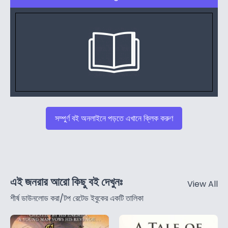
সম্পুর্ণ বই অনলাইনে পড়তে এখানে ক্লিক করুণ
এই জনরার আরো কিছু বই দেখুনঃ
View All
শীর্ষ ডাউনলোড করা/টপ রেটেড ইবুকের একটি তালিকা