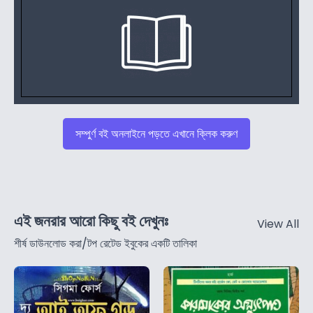
সম্পুর্ণ বই অনলাইনে পড়তে এখানে ক্লিক করুণ
এই জনরার আরো কিছু বই দেখুনঃ
View All
শীর্ষ ডাউনলোড করা/টপ রেটেড ইবুকের একটি তালিকা