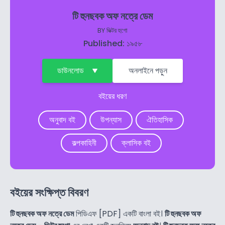
টি হুনছবক অফ নত্রে ডেম
BY
ভিক্টর হুগো
Published: ১৯৫৮
ডাউনলোড
অনলাইনে পড়ুন
বইয়ের ধরণ
অনুবাদ বই
উপন্যাস
ঐতিহাসিক
কল্পকাহিনী
ক্লাসিক বই
বইয়ের সংক্ষিপ্ত বিবরণ
টি হুনছবক অফ নত্রে ডেম
পিডিএফ [PDF] একটি বাংলা বই।
টি হুনছবক অফ