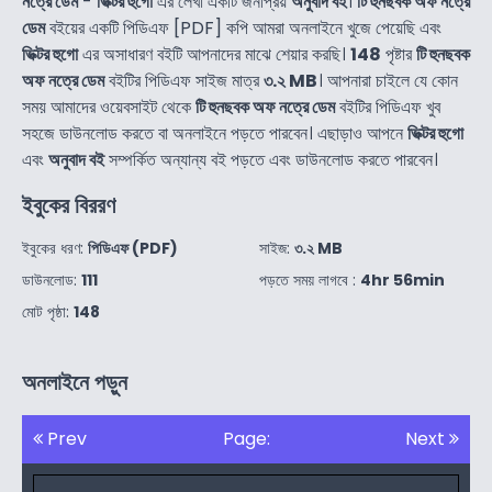
নত্রে ডেম
-
ভিক্টর হুগো
এর লেখা একটি জনপ্রিয়
অনুবাদ বই
।
টি হুনছবক অফ নত্রে
ডেম
বইয়ের একটি পিডিএফ [PDF] কপি আমরা অনলাইনে খুজে পেয়েছি এবং
ভিক্টর হুগো
এর অসাধারণ বইটি আপনাদের মাঝে শেয়ার করছি।
148
পৃষ্টার
টি হুনছবক
অফ নত্রে ডেম
বইটির পিডিএফ সাইজ মাত্র
৩.২ MB
। আপনারা চাইলে যে কোন
সময় আমাদের ওয়েবসাইট থেকে
টি হুনছবক অফ নত্রে ডেম
বইটির পিডিএফ খুব
সহজে ডাউনলোড করতে বা অনলাইনে পড়তে পারবেন। এছাড়াও আপনে
ভিক্টর হুগো
এবং
অনুবাদ বই
সম্পর্কিত অন্যান্য বই পড়তে এবং ডাউনলোড করতে পারবেন।
ইবুকের বিররণ
ইবুকের ধরণ:
পিডিএফ (PDF)
সাইজ:
৩.২ MB
ডাউনলোড:
111
পড়তে সময় লাগবে :
4hr 56min
মোট পৃষ্ঠা:
148
অনলাইনে পড়ুন
Prev
Page:
Next