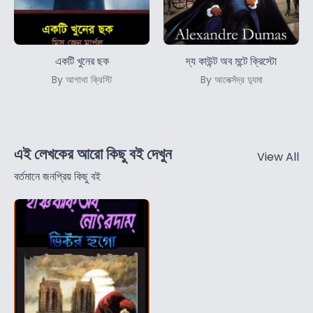
একটি খুনের ছক
দ্য কাউন্ট অব মন্টে ক্রিস্টো
By আগাথা ক্রিস্টি
By আলেক্সঁদ্র দ্যুমা
এই লেখকের আরো কিছু বই দেখুন
View All
বর্তমানে জনপ্রিয় কিছু বই