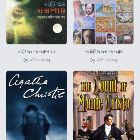
নাইট অব দ্য ভ্যাম্পায়ার
দ্য হিস্ট্রি অভ্ দ্য ওয়ার্ল্ড
By অনীশ দাস অপু
By অনীশ দাস অপু