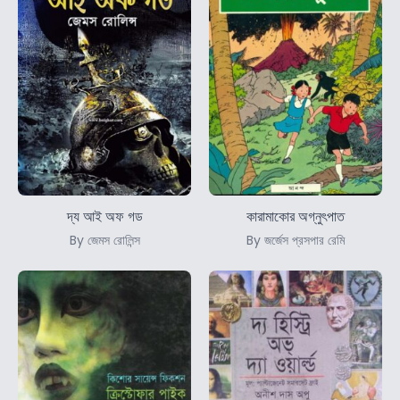
দ্য আই অফ গড
কারামাকোর অগ্নুৎপাত
By জেমস রোলিন্স
By জর্জেস প্রসপার রেমি