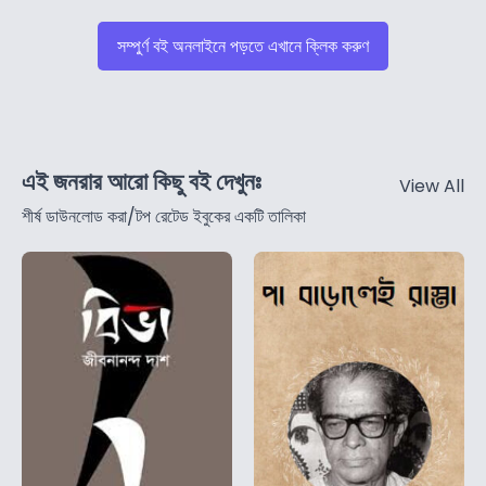
সম্পুর্ণ বই অনলাইনে পড়তে এখানে ক্লিক করুণ
এই জনরার আরো কিছু বই দেখুনঃ
View All
শীর্ষ ডাউনলোড করা/টপ রেটেড ইবুকের একটি তালিকা