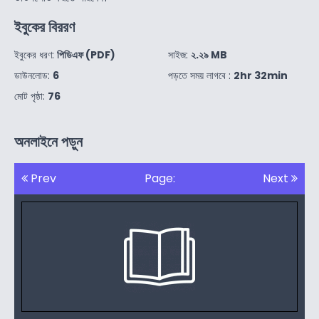
ইবুকের বিররণ
ইবুকের ধরণ:
পিডিএফ (PDF)
সাইজ:
২.২৯ MB
ডাউনলোড:
6
পড়তে সময় লাগবে :
2hr 32min
মোট পৃষ্ঠা:
76
অনলাইনে পড়ুন
Prev
Page:
Next