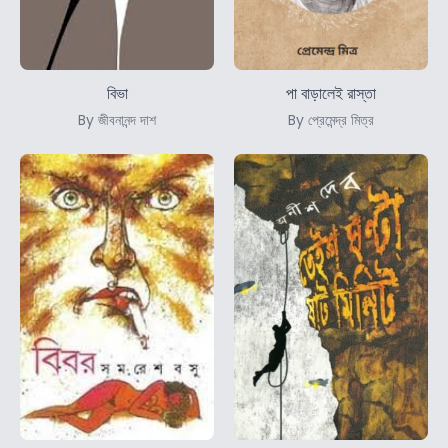
বিভা
পা বাড়ালেই রাস্তা
By জীবনানন্দ দাশ
By প্রেমেন্দ্র মিত্র