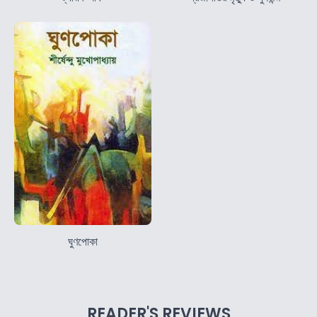
ঘুণপোকা
READER'S REVIEWS