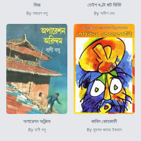
বিবর
তেইশ ঘণ্টা ষাট মিনিট
By সমরেশ বসু
By অনীশ দেব
অপারেশন অরিন্দম
কাবিল কোহকাফী
By বাণী বসু
By মুহম্মদ জাফর ইকবাল