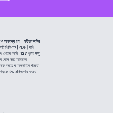
 ও অন্যান্য গল্প
-
শহীদুল জহির
কটি পিডিএফ [PDF] কপি
ঝে শেয়ার করছি।
127
পৃষ্টার
ডলু
 যে কোন সময় আমাদের
লোড করতে বা অনলাইনে পড়তে
বই পড়তে এবং ডাউনলোড করতে