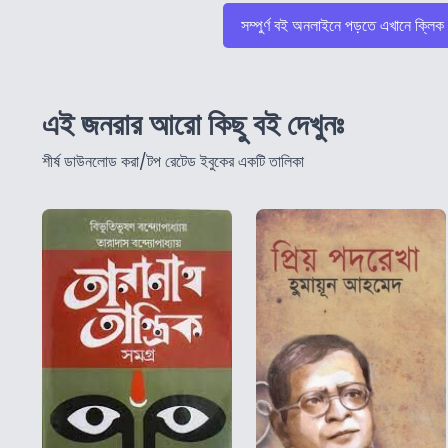
সম্পুর্ণ বই অনলাইনে পড়তে এখানে ক্লিক
এই জনরার আরো কিছু বই দেখুনঃ
শীর্ষ ডাউনলোড করা/টপ রেটেড ইবুকের একটি তালিকা