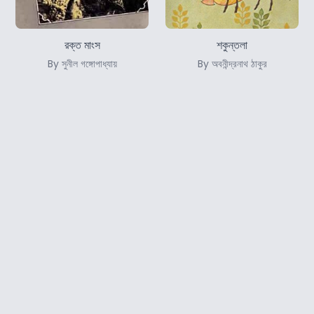
রক্ত মাংস
শকুন্তলা
By সুনীল গঙ্গোপাধ্যায়
By অবনীন্দ্রনাথ ঠাকুর