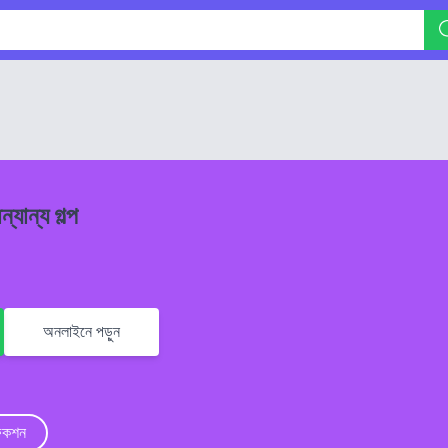
্যান্য গল্প
অনলাইনে পড়ুন
িকশন