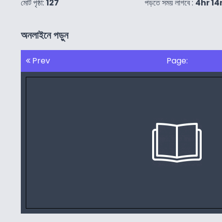
মোট পৃষ্ঠা:
127
পড়তে সময় লাগবে :
4hr 1
অনলাইনে পড়ুন
Prev
Page: