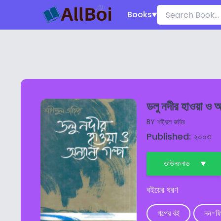
Books
ডলু নদীর হাওয়া ও অন
BY
শহীদুল জহির
Published: ২০০৩
ডাউনলোড
বইয়ের ধরণ
গল্পের বই
নন-ফ