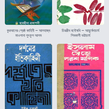
কুরআনের শ্রেষ্ঠ কাহিনী – আলহাজ্ব
চিরঞ্জীব বনৌষধি – আয়ুর্বেদাচার্য
মাওলানা লুৎফুল আলম
শিবকালী ভট্টাচার্য