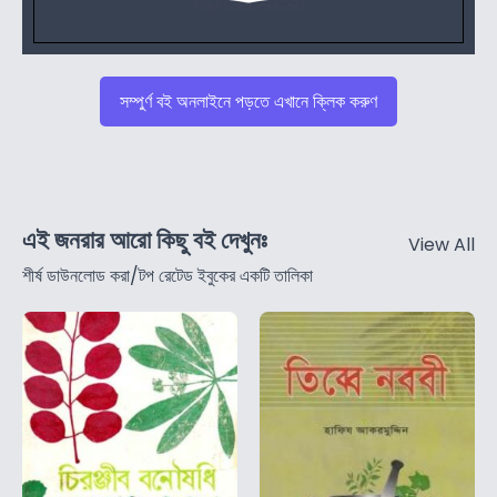
সম্পুর্ণ বই অনলাইনে পড়তে এখানে ক্লিক করুণ
এই জনরার আরো কিছু বই দেখুনঃ
View All
শীর্ষ ডাউনলোড করা/টপ রেটেড ইবুকের একটি তালিকা