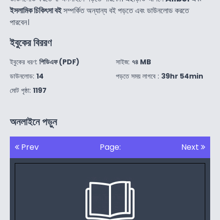
ইসলামিক চিকিৎসা বই
সম্পর্কিত অন্যান্য বই পড়তে এবং ডাউনলোড করতে
পারবেন।
ইবুকের বিররণ
ইবুকের ধরণ:
পিডিএফ (PDF)
সাইজ:
৭৪ MB
ডাউনলোড:
14
পড়তে সময় লাগবে :
39hr 54min
মোট পৃষ্ঠা:
1197
অনলাইনে পড়ুন
Prev
Page:
Next