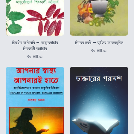
চিরঞ্জীব বনৌষধি – আয়ুর্বেদাচার্য
তিব্বে নববী – হাফিয আকরমুদ্দিন
শিবকালী ভট্টাচার্য
By Allboi
By Allboi