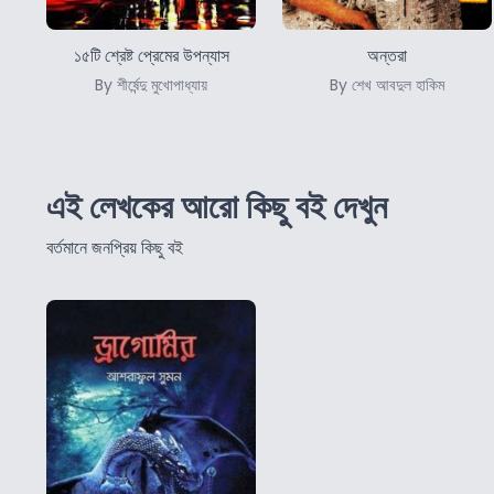
১৫টি শ্রেষ্ট প্রেমের উপন্যাস
অন্তরা
By শীর্ষেন্দু মুখোপাধ্যায়
By শেখ আবদুল হাকিম
এই লেখকের আরো কিছু বই দেখুন
বর্তমানে জনপ্রিয় কিছু বই