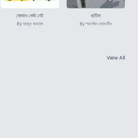
কোথাও কেউ নেই
ছাতিম
By হুমায়ূন আহমেদ
By স্মরণজিৎ চক্রবর্তীর
View All