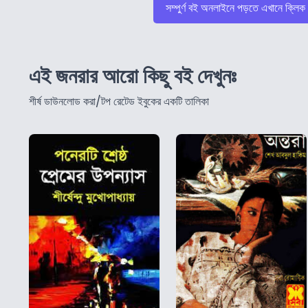
সম্পুর্ণ বই অনলাইনে পড়তে এখানে ক্লিক
এই জনরার আরো কিছু বই দেখুনঃ
শীর্ষ ডাউনলোড করা/টপ রেটেড ইবুকের একটি তালিকা