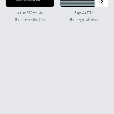
এ্যাবসলিউট পাওয়ার
বৈকুণ্ঠের উইল
By মোহাম্মদ নাজিম উদ্দিন
By শরৎচন্দ্র চট্টোপাধ্যায়