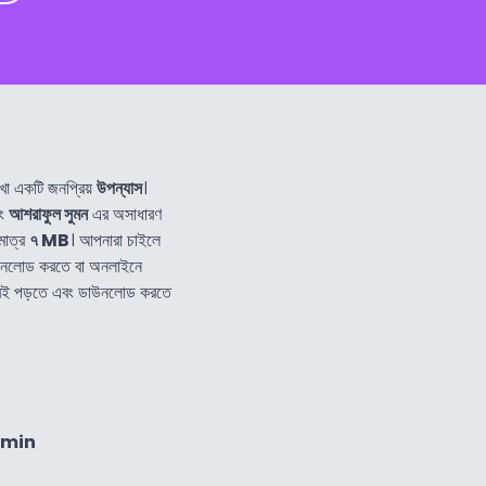
খা একটি জনপ্রিয়
উপন্যাস
।
বং
আশরাফুল সুমন
এর অসাধারণ
মাত্র
৭ MB
। আপনারা চাইলে
উনলোড করতে বা অনলাইনে
্য বই পড়তে এবং ডাউনলোড করতে
4min