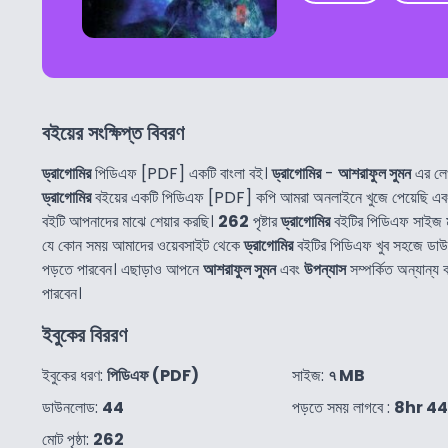
বইয়ের সংক্ষিপ্ত বিবরণ
ড্রাগোমির
পিডিএফ [PDF] একটি বাংলা বই।
ড্রাগোমির
-
আশরাফুল সুমন
এর লে
ড্রাগোমির
বইয়ের একটি পিডিএফ [PDF] কপি আমরা অনলাইনে খুজে পেয়েছি এ
বইটি আপনাদের মাঝে শেয়ার করছি।
262
পৃষ্টার
ড্রাগোমির
বইটির পিডিএফ সাইজ 
যে কোন সময় আমাদের ওয়েবসাইট থেকে
ড্রাগোমির
বইটির পিডিএফ খুব সহজে ডা
পড়তে পারবেন। এছাড়াও আপনে
আশরাফুল সুমন
এবং
উপন্যাস
সম্পর্কিত অন্যান
পারবেন।
ইবুকের বিররণ
ইবুকের ধরণ:
পিডিএফ (PDF)
সাইজ:
৭ MB
ডাউনলোড:
44
পড়তে সময় লাগবে :
8hr 4
মোট পৃষ্ঠা:
262