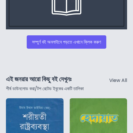
সম্পুর্ণ বই অনলাইনে পড়তে এখানে ক্লিক করুণ
এই জনরার আরো কিছু বই দেখুনঃ
View All
শীর্ষ ডাউনলোড করা/টপ রেটেড ইবুকের একটি তালিকা