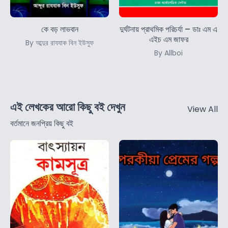
কে বড় লাভবান
দুর্ঘটনায় প্রাথমিক পরিচর্যা – ডাঃ এম এ
এইচ এম জাফর
By আব্দুর রাযযাক বিন ইউসুফ
By Allboi
এই লেখকের আরো কিছু বই দেখুন
View All
বর্তমানে জনপ্রিয় কিছু বই