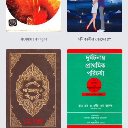
বাৎস্যায়ন কামসূত্র
৬টি পরকীয়া প্রেমের গল্প