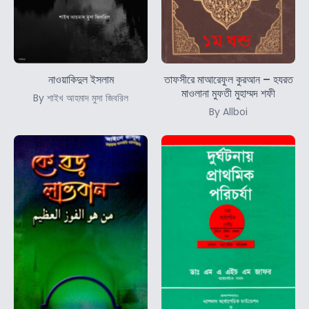
নাওয়াকিদুল ইসলাম
তাফসীরে মাআরেফুল কুরআন – হযরত
মাওলানা মুফতী মুহাম্মদ শফী
By শাইখ আহমাদ মুসা জিবরিল
By Allboi