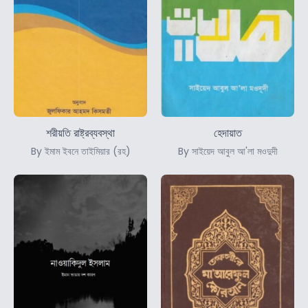
শরীয়তি রাষ্ট্রব্যবস্থা
হেদায়াত
By ইমাম ইবনে তাইমিয়ার (রহ)
By সাইয়েদ আবুল আ'লা মওদুদী