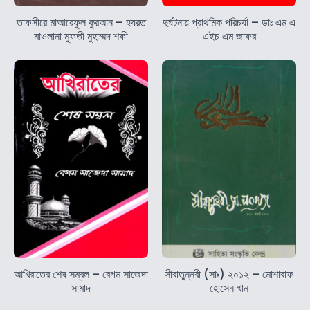
তাফসীরে মাআরেফুল কুরআন – হযরত
দুর্ঘটনায় প্রাথমিক পরিচর্যা – ডাঃ এম এ
মাওলানা মুফতী মুহাম্মদ শফী
এইচ এম জাফর
আখিরাতের শেষ সম্বল – বেগম সাজেদা
সীরাতুন্নবী (সাঃ) ২০১২ – মোশারাফ
সামাদ
হোসেন খান