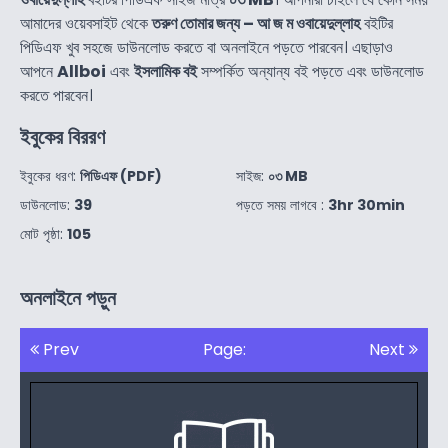
আমাদের ওয়েবসাইট থেকে
তরুণ তোমার জন্য – আ জ ম ওবায়েদুল্লাহ
বইটির
পিডিএফ খুব সহজে ডাউনলোড করতে বা অনলাইনে পড়তে পারবেন। এছাড়াও
আপনে
Allboi
এবং
ইসলামিক বই
সম্পর্কিত অন্যান্য বই পড়তে এবং ডাউনলোড
করতে পারবেন।
ইবুকের বিররণ
ইবুকের ধরণ:
পিডিএফ (PDF)
সাইজ:
০৩ MB
ডাউনলোড:
39
পড়তে সময় লাগবে :
3hr 30min
মোট পৃষ্ঠা:
105
অনলাইনে পড়ুন
Prev
Page:
Next