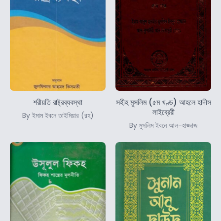
শরীয়তি রাষ্ট্রব্যবস্থা
সহীহ মুসলিম (৫ম খণ্ড) আহলে হাদীস
লাইব্রেরী
By ইমাম ইবনে তাইমিয়ার (রহ)
By মুসলিম ইবনে আল-হাজ্জাজ