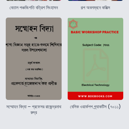
বেতাল পঞ্চবিংশতি বত্রিশ সিংহাসন
গল্প অবলম্বনে কমিক্স
সম্মোহন বিদ্যা – প্রফেসর রাজেন্দ্রনাথ
বেসিক ওয়ার্কশপ প্র্যাকটিস (৭০১১)
রুদ্র