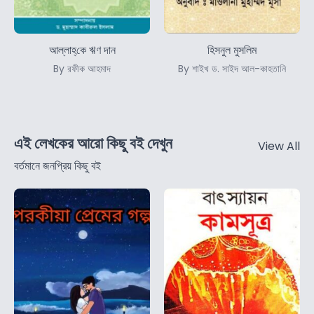
আল্লাহ্‌কে ঋণ দান
হিসনুল মুসলিম
By রফীক আহমাদ
By শাইখ ড. সাইদ আল-কাহতানি
এই লেখকের আরো কিছু বই দেখুন
View All
বর্তমানে জনপ্রিয় কিছু বই