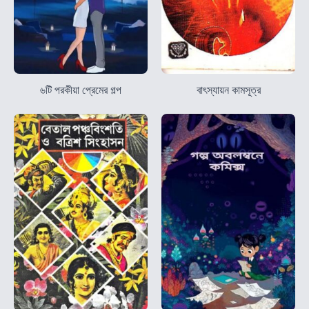
৬টি পরকীয়া প্রেমের গল্প
বাৎস্যায়ন কামসূত্র