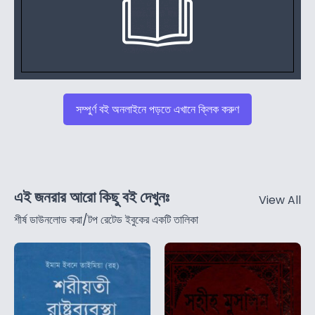
সম্পুর্ণ বই অনলাইনে পড়তে এখানে ক্লিক করুণ
এই জনরার আরো কিছু বই দেখুনঃ
View All
শীর্ষ ডাউনলোড করা/টপ রেটেড ইবুকের একটি তালিকা