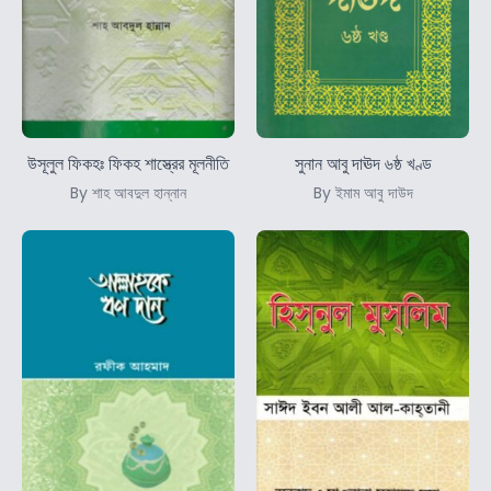
উসূলুল ফিকহঃ ফিকহ শাস্ত্রের মূলনীতি
সুনান আবু দাঊদ ৬ষ্ঠ খণ্ড
By শাহ আবদুল হান্নান
By ইমাম আবু দাউদ