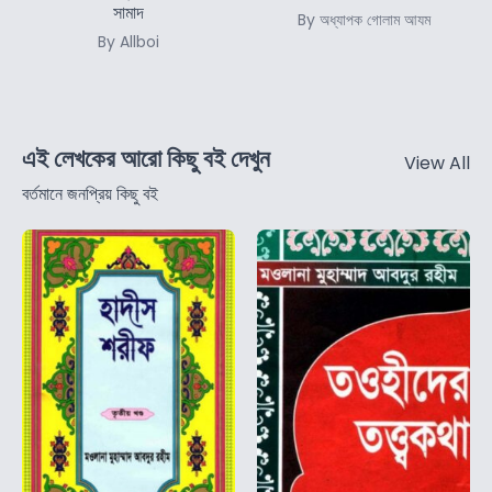
সামাদ
By অধ্যাপক গোলাম আযম
By Allboi
এই লেখকের আরো কিছু বই দেখুন
View All
বর্তমানে জনপ্রিয় কিছু বই