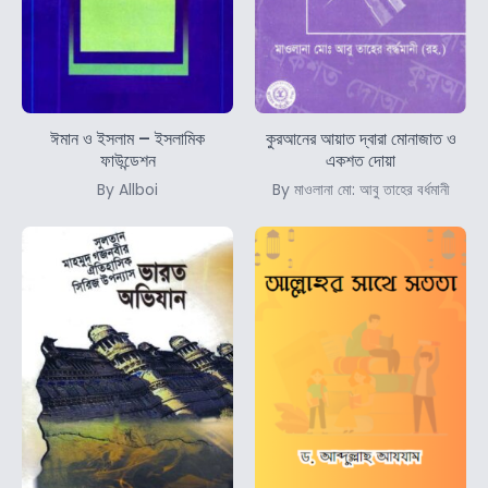
ঈমান ও ইসলাম – ইসলামিক
কুরআনের আয়াত দ্বারা মোনাজাত ও
ফাউন্ডেশন
একশত দোয়া
By Allboi
By মাওলানা মো: আবু তাহের বর্ধমানী