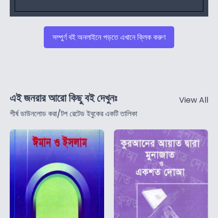
সম্পুর্ণ বই অনলাইনে পড়তে এখানে ক্লিক করুণ
এই জনরার আরো কিছু বই দেখুনঃ
View All
শীর্ষ ডাউনলোড করা/টপ রেটেড ইবুকের একটি তালিকা