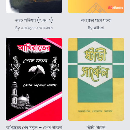
ভারত অভিযান (খণ্ড-২)
আল্লাহর সাথে সততা
By এনায়েতুল্লাহ আলতামাশ
By Allboi
আখিরাতের শেষ সম্বল – বেগম সাজেদা
স্টাডি সার্কেল