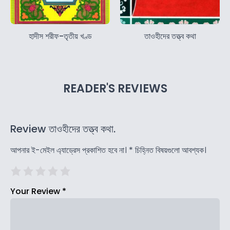
হাদীস শরীফ-তৃতীয় খণ্ড
তাওহীদের তত্ত্ব কথা
READER'S REVIEWS
Review তাওহীদের তত্ত্ব কথা.
আপনার ই-মেইল এ্যাড্রেস প্রকাশিত হবে না।
*
চিহ্নিত বিষয়গুলো আবশ্যক।
Your Review
*