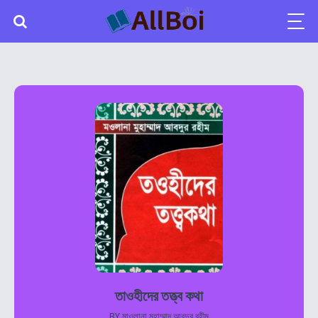
তাওহীদের তত্ত্ব কথা
BY
মাওলানা মুহাম্মাদ আবদুর রহীম