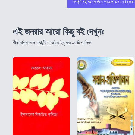
সম্পুর্ণ বই অনলাইনে পড়তে এখানে ক্লিক
এই জনরার আরো কিছু বই দেখুনঃ
শীর্ষ ডাউনলোড করা/টপ রেটেড ইবুকের একটি তালিকা