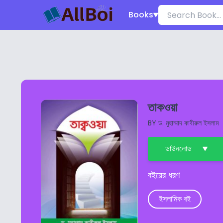
Books
তাকওয়া
BY
ড. মুহাম্মাদ কাবীরুল ইসলাম
ডাউনলোড
বইয়ের ধরণ
ইসলামিক বই