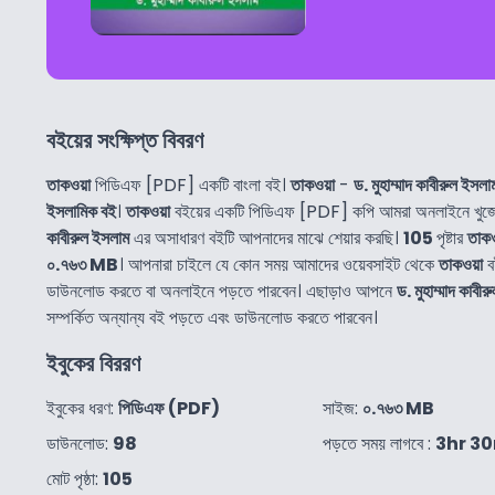
বইয়ের সংক্ষিপ্ত বিবরণ
তাকওয়া
পিডিএফ [PDF] একটি বাংলা বই।
তাকওয়া
-
ড. মুহাম্মাদ কাবীরুল ইসলা
ইসলামিক বই
।
তাকওয়া
বইয়ের একটি পিডিএফ [PDF] কপি আমরা অনলাইনে খুজে
কাবীরুল ইসলাম
এর অসাধারণ বইটি আপনাদের মাঝে শেয়ার করছি।
105
পৃষ্টার
তাকও
০.৭৬৩ MB
। আপনারা চাইলে যে কোন সময় আমাদের ওয়েবসাইট থেকে
তাকওয়া
ব
ডাউনলোড করতে বা অনলাইনে পড়তে পারবেন। এছাড়াও আপনে
ড. মুহাম্মাদ কাবী
সম্পর্কিত অন্যান্য বই পড়তে এবং ডাউনলোড করতে পারবেন।
ইবুকের বিররণ
ইবুকের ধরণ:
পিডিএফ (PDF)
সাইজ:
০.৭৬৩ MB
ডাউনলোড:
98
পড়তে সময় লাগবে :
3hr 3
মোট পৃষ্ঠা:
105