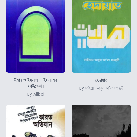
ঈমান ও ইসলাম – ইসলামিক
হেদায়াত
ফাউন্ডেশন
By সাইয়েদ আবুল আ'লা মওদুদী
By Allboi