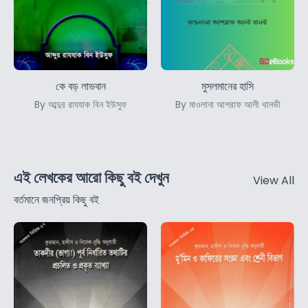
কে বড় লাভবান
মুসলমানের হাসি
By আব্দুর রাযযাক বিন ইউসুফ
By মাওলানা আশরাফ আলী থানভী
এই লেখকের আরো কিছু বই দেখুন
View All
বর্তমানে জনপ্রিয় কিছু বই