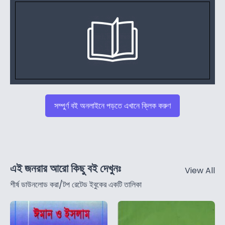
সম্পুর্ণ বই অনলাইনে পড়তে এখানে ক্লিক করুণ
এই জনরার আরো কিছু বই দেখুনঃ
View All
শীর্ষ ডাউনলোড করা/টপ রেটেড ইবুকের একটি তালিকা