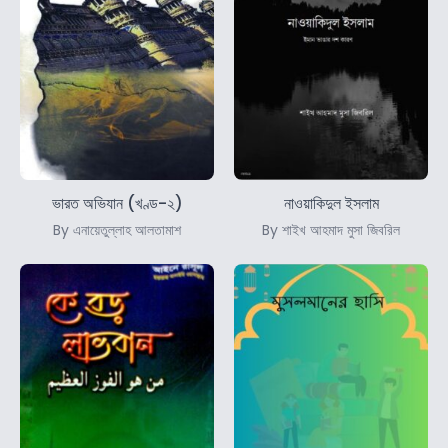
ভারত অভিযান (খণ্ড-২)
নাওয়াকিদুল ইসলাম
By এনায়েতুল্লাহ আলতামাশ
By শাইখ আহমাদ মুসা জিবরিল