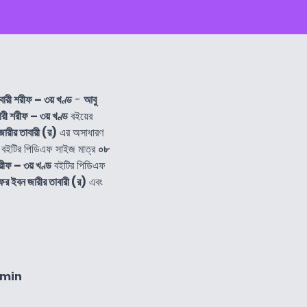
বারী শরীফ – ৩য় খণ্ড
-
আবু
রী শরীফ – ৩য় খণ্ড
বইয়ের
ারীর তাবারী (র)
এর অসাধারণ
বইটির পিডিএফ সাইজ মাত্র
০৮
রীফ – ৩য় খণ্ড
বইটির পিডিএফ
ফর ইবন জারীর তাবারী (র)
এবং
8min