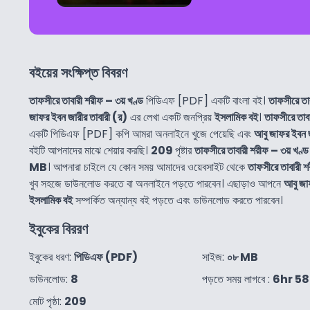
বইয়ের সংক্ষিপ্ত বিবরণ
তাফসীরে তাবারী শরীফ – ৩য় খণ্ড
পিডিএফ [PDF] একটি বাংলা বই।
তাফসীরে তা
জাফর ইবন জারীর তাবারী (র)
এর লেখা একটি জনপ্রিয়
ইসলামিক বই
।
তাফসীরে তাবা
একটি পিডিএফ [PDF] কপি আমরা অনলাইনে খুজে পেয়েছি এবং
আবু জাফর ইবন জ
বইটি আপনাদের মাঝে শেয়ার করছি।
209
পৃষ্টার
তাফসীরে তাবারী শরীফ – ৩য় খণ্ড
MB
। আপনারা চাইলে যে কোন সময় আমাদের ওয়েবসাইট থেকে
তাফসীরে তাবারী শ
খুব সহজে ডাউনলোড করতে বা অনলাইনে পড়তে পারবেন। এছাড়াও আপনে
আবু জা
ইসলামিক বই
সম্পর্কিত অন্যান্য বই পড়তে এবং ডাউনলোড করতে পারবেন।
ইবুকের বিররণ
ইবুকের ধরণ:
পিডিএফ (PDF)
সাইজ:
০৮ MB
ডাউনলোড:
8
পড়তে সময় লাগবে :
6hr 5
মোট পৃষ্ঠা:
209