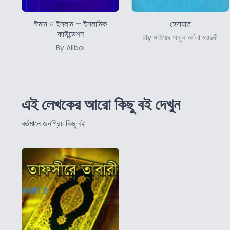
ঈমান ও ইসলাম – ইসলামিক
হেদায়াত
ফাউন্ডেশন
By সাইয়েদ আবুল আ'লা মওদুদী
By Allboi
এই লেখকের আরো কিছু বই দেখুন
বর্তমানে জনপ্রিয় কিছু বই