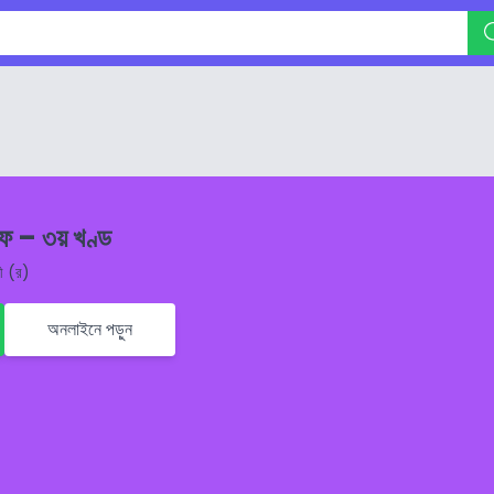
ীফ – ৩য় খণ্ড
ী (র)
অনলাইনে পড়ুন