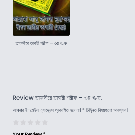
তাফসীরে তাবারী শরীফ – ৩য় খণ্ড
Review তাফসীরে তাবারী শরীফ – ৩য় খণ্ড.
আপনার ই-মেইল এ্যাড্রেস প্রকাশিত হবে না।
*
চিহ্নিত বিষয়গুলো আবশ্যক।
Your Review
*