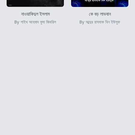
নাওয়াকিদুল ইসলাম
কে বড় লাভবান
By শাইখ আহমাদ মুসা জিবরিল
By আব্দুর রাযযাক বিন ইউসুফ