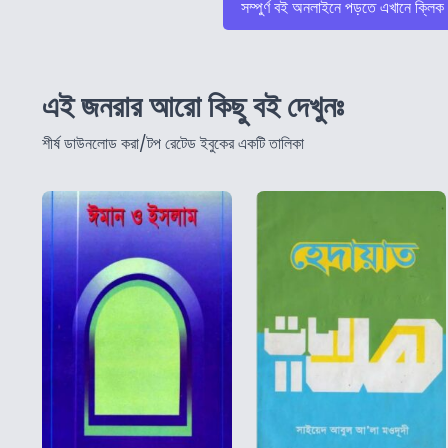
সম্পুর্ণ বই অনলাইনে পড়তে এখানে ক্লিক
এই জনরার আরো কিছু বই দেখুনঃ
শীর্ষ ডাউনলোড করা/টপ রেটেড ইবুকের একটি তালিকা