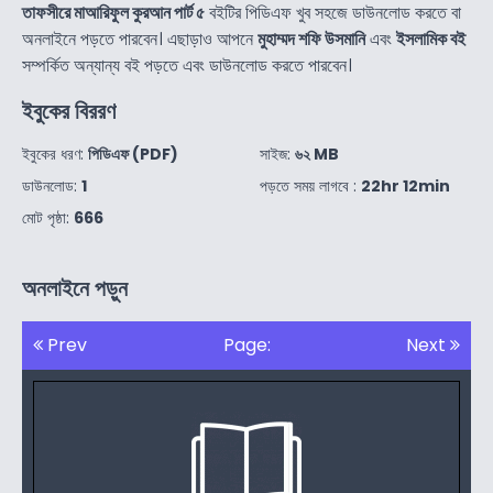
তাফসীরে মাআরিফুল কুরআন পার্ট ৫
বইটির পিডিএফ খুব সহজে ডাউনলোড করতে বা
অনলাইনে পড়তে পারবেন। এছাড়াও আপনে
মুহাম্মদ শফি উসমানি
এবং
ইসলামিক বই
সম্পর্কিত অন্যান্য বই পড়তে এবং ডাউনলোড করতে পারবেন।
ইবুকের বিররণ
ইবুকের ধরণ:
পিডিএফ (PDF)
সাইজ:
৬২ MB
ডাউনলোড:
1
পড়তে সময় লাগবে :
22hr 12min
মোট পৃষ্ঠা:
666
অনলাইনে পড়ুন
Prev
Page:
Next