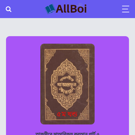
তাফসীরে মাআরিফুল কুরআন পার্ট ৫