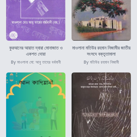
কুরআনের আয়াত দ্বারা মোনাজাত ও
মাওলানা মতিউর রহমান নিজামীর জাতীয়
একশত দোয়া
সংসদে বক্তৃতামালা
By মাওলানা মো: আবু তাহের বর্ধমানী
By মতিউর রহমান নিজামী