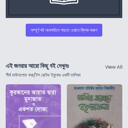
সম্পুর্ণ বই অনলাইনে পড়তে এখানে ক্লিক করুণ
এই জনরার আরো কিছু বই দেখুনঃ
View All
শীর্ষ ডাউনলোড করা/টপ রেটেড ইবুকের একটি তালিকা