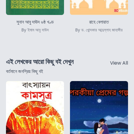
সুনান আবু দাঊদ ৬ষ্ঠ খণ্ড
রাহে বেলায়াত
By ইমাম আবু দাউদ
By ড. খোন্দকার আব্দুল্লাহ জাহাঙ্গীর
এই লেখকের আরো কিছু বই দেখুন
View All
বর্তমানে জনপ্রিয় কিছু বই