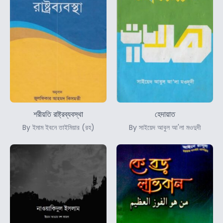
শরীয়তি রাষ্ট্রব্যবস্থা
হেদায়াত
By ইমাম ইবনে তাইমিয়ার (রহ)
By সাইয়েদ আবুল আ'লা মওদুদী