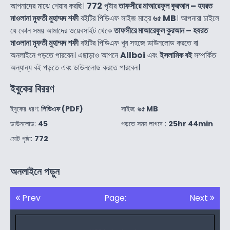
আপনাদের মাঝে শেয়ার করছি।
772
পৃষ্টার
তাফসীরে মাআরেফুল কুরআন – হযরত
মাওলানা মুফতী মুহাম্মদ শফী
বইটির পিডিএফ সাইজ মাত্র
৬৫ MB
। আপনারা চাইলে
যে কোন সময় আমাদের ওয়েবসাইট থেকে
তাফসীরে মাআরেফুল কুরআন – হযরত
মাওলানা মুফতী মুহাম্মদ শফী
বইটির পিডিএফ খুব সহজে ডাউনলোড করতে বা
অনলাইনে পড়তে পারবেন। এছাড়াও আপনে
Allboi
এবং
ইসলামিক বই
সম্পর্কিত
অন্যান্য বই পড়তে এবং ডাউনলোড করতে পারবেন।
ইবুকের বিররণ
ইবুকের ধরণ:
পিডিএফ (PDF)
সাইজ:
৬৫ MB
ডাউনলোড:
45
পড়তে সময় লাগবে :
25hr 44min
মোট পৃষ্ঠা:
772
অনলাইনে পড়ুন
Prev
Page:
Next