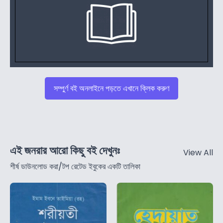
সম্পুর্ণ বই অনলাইনে পড়তে এখানে ক্লিক করুণ
এই জনরার আরো কিছু বই দেখুনঃ
View All
শীর্ষ ডাউনলোড করা/টপ রেটেড ইবুকের একটি তালিকা