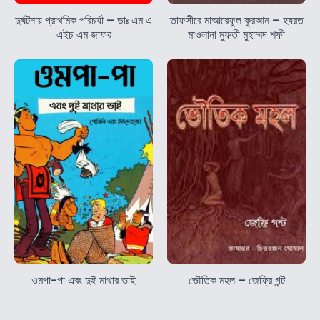
দুর্ঘটনায় প্রাথমিক পরিচর্যা – ডাঃ এম এ
তাফসীরে মাআরেফুল কুরআন – হযরত
এইচ এম জাফর
মাওলানা মুফতী মুহাম্মদ শফী
ওমপা-পা এবং দুই মাথার ভাই
ভৌতিক মহল – জেফ্রি গন্ট