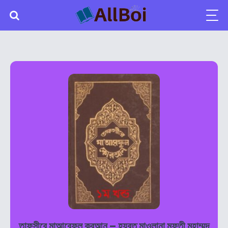
তাফসীরে মাআরেফুল কুরআন – হযরত মাওলানা মুফতী মুহাম্মদ