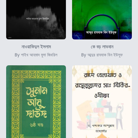
নাওয়াকিদুল ইসলাম
কে বড় লাভবান
By শাইখ আহমাদ মুসা জিবরিল
By আব্দুর রাযযাক বিন ইউসুফ