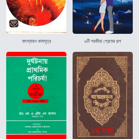
বাৎস্যায়ন কামসূত্র
৬টি পরকীয়া প্রেমের গল্প