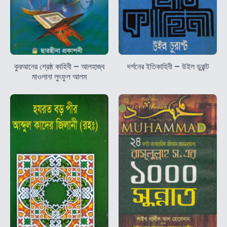
কুরআনের শ্রেষ্ঠ কাহিনী – আলহাজ্ব
দর্শনের ইতিকাহিনী – উইল ডুরান্ট
মাওলানা লুৎফুল আলম