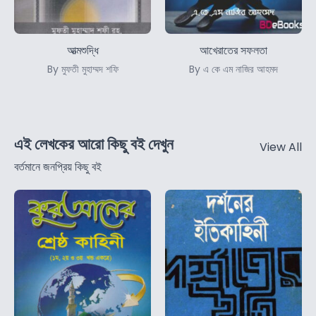
আত্মশুদ্ধি
আখেরাতের সফলতা
By মুফতী মুহাম্মদ শফি
By এ কে এম নাজির আহমদ
এই লেখকের আরো কিছু বই দেখুন
View All
বর্তমানে জনপ্রিয় কিছু বই