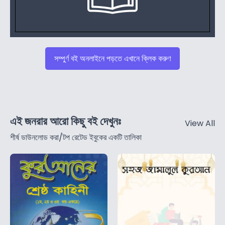
সম্পুর্ণ বই অনলাইনে পড়তে এখানে ক্লিক করুণ
এই জনরার আরো কিছু বই দেখুনঃ
View All
শীর্ষ ডাউনলোড করা/টপ রেটেড ইবুকের একটি তালিকা