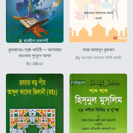
কুরআনের শ্রেষ্ঠ কাহিনী – আলহাজ্ব
সহজ জামালুল কুরআন
মাওলানা লুৎফুল আলম
By মাওলানা আশরাফ আলী থানভী
By Allboi