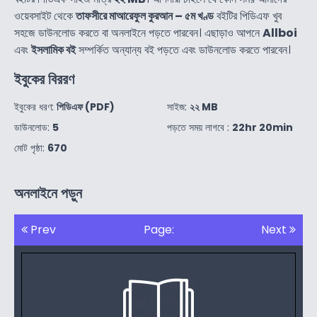
ওয়েবসাইট থেকে
তাফসীরে মাআরেফুল কুরআন – ৫ম খণ্ড
বইটির পিডিএফ খুব
সহজে ডাউনলোড করতে বা অনলাইনে পড়তে পারবেন। এছাড়াও আপনে
Allboi
এবং
ইসলামিক বই
সম্পর্কিত অন্যান্য বই পড়তে এবং ডাউনলোড করতে পারবেন।
ইবুকের বিররণ
ইবুকের ধরণ:
পিডিএফ (PDF)
সাইজ:
২২ MB
ডাউনলোড:
5
পড়তে সময় লাগবে :
22hr 20min
মোট পৃষ্ঠা:
670
অনলাইনে পড়ুন
Prev
Page:
Next