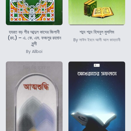
হযরত বড় পীর আব্দুল কাদের জিলানী
শব্দে শব্দে হিসনুল মুসলিম
(রহ.) – এ. কে. এম. ফজলুর রহমান
By সাঈদ ইবনে আলী আল কাহতানী
মুন্সী
By Allboi