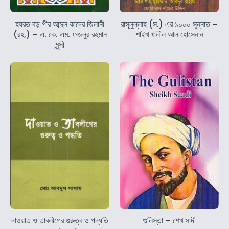
হযরত বড় পীর আব্দুল কাদের জিলানী
রাসূলুল্লাহ (স.) এর ১০০০ সুন্নাত –
(রহ.) – এ. কে. এম. ফজলুর রহমান
শাইখ খালীল আল হোসেনান
মুন্সী
দাওয়াত ও তাবলীগের গুরুত্ব ও পদ্ধতি
গুলিস্তা – শেখ সাদী