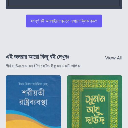
সম্পুর্ণ বই অনলাইনে পড়তে এখানে ক্লিক করুণ
এই জনরার আরো কিছু বই দেখুনঃ
View All
শীর্ষ ডাউনলোড করা/টপ রেটেড ইবুকের একটি তালিকা