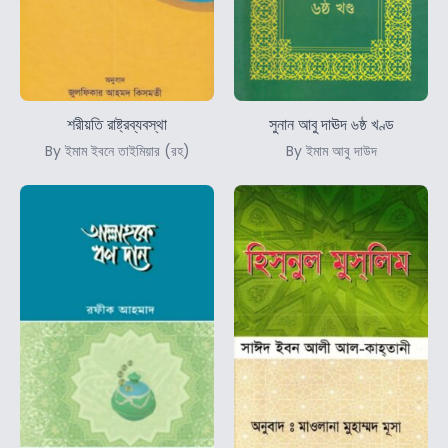
শরীয়তি রাষ্ট্রব্যবস্থা
সুনান আবু দাঊদ ৬ষ্ঠ খণ্ড
By ইমাম ইবনে তাইমিয়ার (রহ)
By ইমাম আবু দাউদ