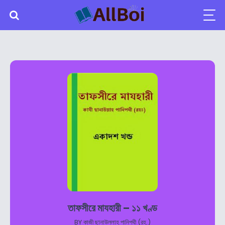
তাফসীরে মাযহারী – ১১ খণ্ড
BY
কাজী ছানাউল্লাহ পানিপথী (রহ.)