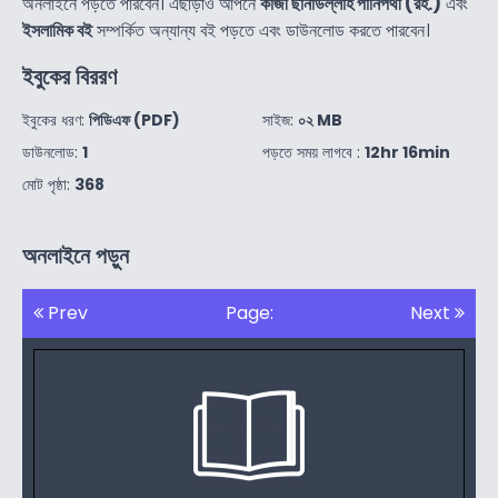
অনলাইনে পড়তে পারবেন। এছাড়াও আপনে
কাজী ছানাউল্লাহ পানিপথী (রহ.)
এবং
ইসলামিক বই
সম্পর্কিত অন্যান্য বই পড়তে এবং ডাউনলোড করতে পারবেন।
ইবুকের বিররণ
ইবুকের ধরণ:
পিডিএফ (PDF)
সাইজ:
০২ MB
ডাউনলোড:
1
পড়তে সময় লাগবে :
12hr 16min
মোট পৃষ্ঠা:
368
অনলাইনে পড়ুন
Prev
Page:
Next