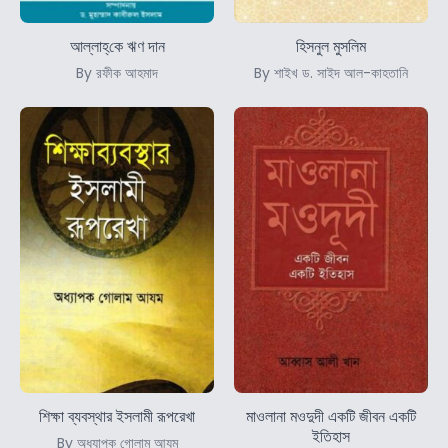
আল্লাহ্‌কে ঋণ দান
হিসনুল মুসলিম
By রফীক আহমাদ
By শাইখ ড. সাইদ আল-কাহতানি
শিক্ষা ব্যবস্থার ইসলামী রূপরেখা
মাওলানা মওদুদী একটি জীবন একটি
ইতিহাস
By অধ্যাপক গোলাম আযম