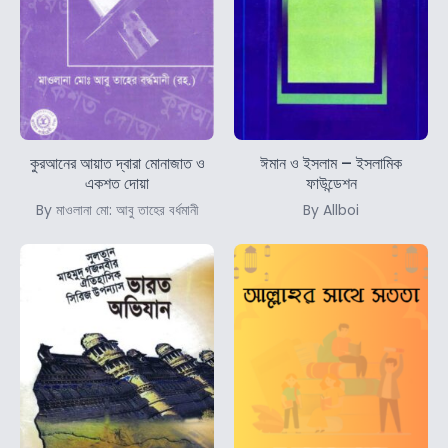
কুরআনের আয়াত দ্বারা মোনাজাত ও
ঈমান ও ইসলাম – ইসলামিক
একশত দোয়া
ফাউন্ডেশন
By মাওলানা মো: আবু তাহের বর্ধমানী
By Allboi