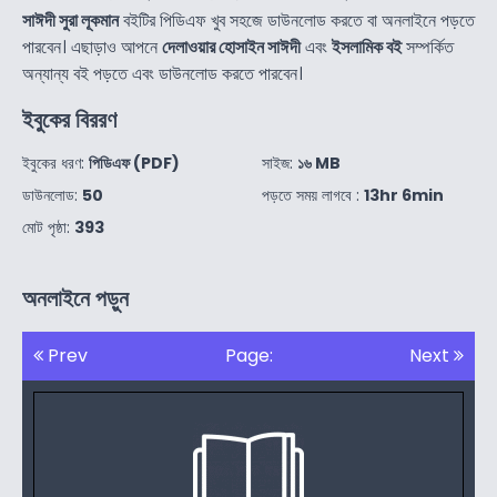
সাঈদী সুরা লূকমান
বইটির পিডিএফ খুব সহজে ডাউনলোড করতে বা অনলাইনে পড়তে
পারবেন। এছাড়াও আপনে
দেলাওয়ার হোসাইন সাঈদী
এবং
ইসলামিক বই
সম্পর্কিত
অন্যান্য বই পড়তে এবং ডাউনলোড করতে পারবেন।
ইবুকের বিররণ
ইবুকের ধরণ:
পিডিএফ (PDF)
সাইজ:
১৬ MB
ডাউনলোড:
50
পড়তে সময় লাগবে :
13hr 6min
মোট পৃষ্ঠা:
393
অনলাইনে পড়ুন
Prev
Page:
Next