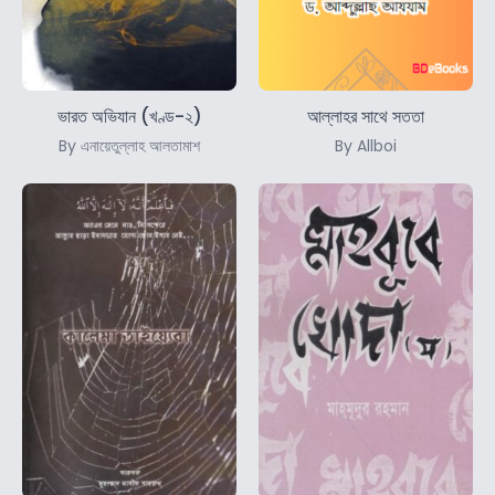
ভারত অভিযান (খণ্ড-২)
আল্লাহর সাথে সততা
By এনায়েতুল্লাহ আলতামাশ
By Allboi