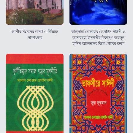
জাতীয় সংসদের ভাষণ ও বিভিন্ন
আল্লামা দেলোয়ার হোসাইন সাঈদী ও
সাক্ষাৎকার
জামায়াতে ইসলামীর বিরুদ্ধে আহলুল
হাদিস আলেমদের বিষোধগারের জবাব