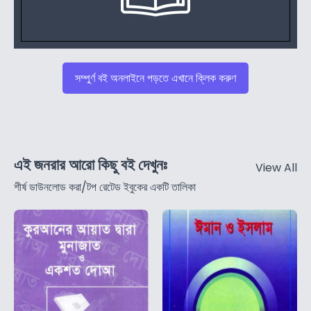
সম্পুর্ণ বই অনলাইনে পড়তে এখানে ক্লিক করুণ
এই জনরার আরো কিছু বই দেখুনঃ
View All
শীর্ষ ডাউনলোড করা/টপ রেটেড ইবুকের একটি তালিকা