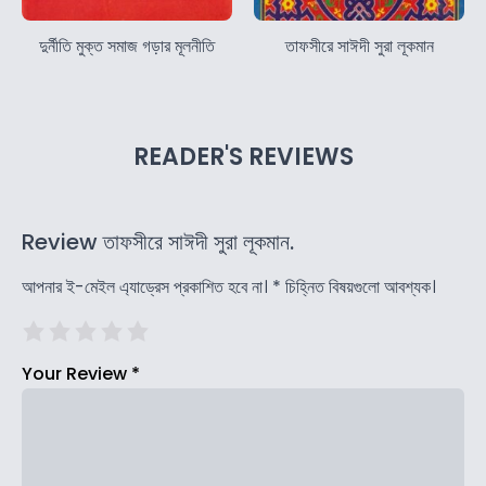
দুর্নীতি মুক্ত সমাজ গড়ার মূলনীতি
তাফসীরে সাঈদী সুরা লূকমান
READER'S REVIEWS
Review তাফসীরে সাঈদী সুরা লূকমান.
আপনার ই-মেইল এ্যাড্রেস প্রকাশিত হবে না।
*
চিহ্নিত বিষয়গুলো আবশ্যক।
Your Review
*