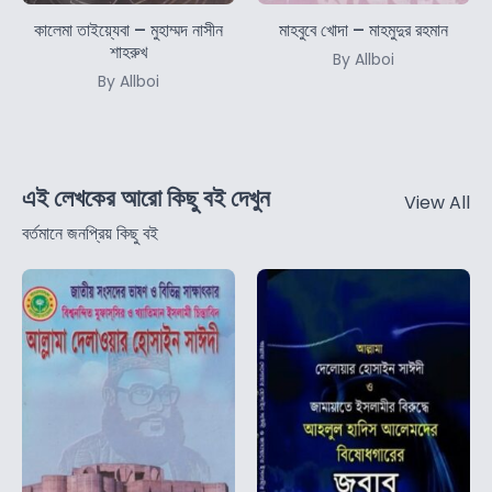
কালেমা তাইয়্যেবা – মুহাম্মদ নাসীন
মাহবুবে খোদা – মাহমুদুর রহমান
শাহরুখ
By Allboi
By Allboi
এই লেখকের আরো কিছু বই দেখুন
View All
বর্তমানে জনপ্রিয় কিছু বই