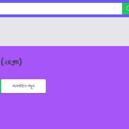
(২য় খন্ড)
অনলাইনে পড়ুন