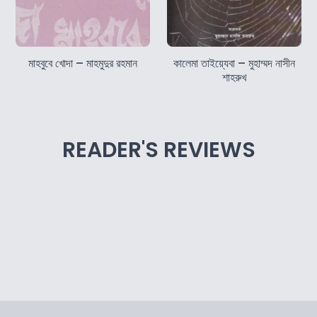
মাহবুবে খোদা – মাহমুদুর রহমান
কালেমা তাইয়্যেবা – মুহাম্মদ নাসীন
শাহরুখ
READER'S REVIEWS