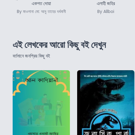
একশত দোয়া
এলাহী জহির
By মাওলানা মো: আবু তাহের বর্ধমানী
By Allboi
এই লেখকের আরো কিছু বই দেখুন
বর্তমানে জনপ্রিয় কিছু বই