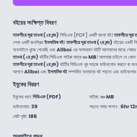
বইয়ের সংক্ষিপ্ত বিবরণ
তাফসীরে সূরা তাওবা (২য় খন্ড)
পিডিএফ [PDF] একটি বাংলা বই।
তাফসীরে সূরা ত
লেখা একটি জনপ্রিয়
ইসলামিক বই
।
তাফসীরে সূরা তাওবা (২য় খন্ড)
বইয়ের একটি 
অনলাইনে খুজে পেয়েছি এবং
Allboi
এর অসাধারণ বইটি আপনাদের মাঝে শেয়ার
তাওবা (২য় খন্ড)
বইটির পিডিএফ সাইজ মাত্র
৩০ MB
। আপনারা চাইলে যে কোন
তাফসীরে সূরা তাওবা (২য় খন্ড)
বইটির পিডিএফ খুব সহজে ডাউনলোড করতে বা অন
আপনে
Allboi
এবং
ইসলামিক বই
সম্পর্কিত অন্যান্য বই পড়তে এবং ডাউনলোড
ইবুকের বিররণ
ইবুকের ধরণ:
পিডিএফ (PDF)
সাইজ:
৩০ MB
ডাউনলোড:
39
পড়তে সময় লাগবে :
6hr 12
মোট পৃষ্ঠা:
186
অনলাইনে পড়ুন