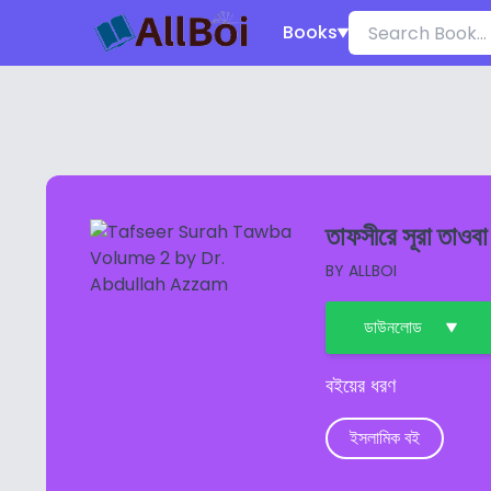
Books
তাফসীরে সূরা তাওবা 
BY
ALLBOI
ডাউনলোড
বইয়ের ধরণ
ইসলামিক বই