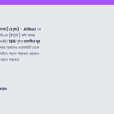
াওবা (২য় খন্ড)
-
Allboi
এর
পিডিএফ [PDF] কপি আমরা
 করছি।
186
পৃষ্টার
তাফসীরে সূরা
 সময় আমাদের ওয়েবসাইট থেকে
লাইনে পড়তে পারবেন। এছাড়াও
 করতে পারবেন।
min