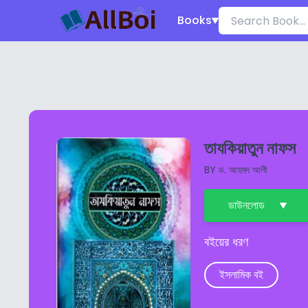
Books
তাযকিয়াতুন নাফস
BY
ড. আহমদ আলী
ডাউনলোড
বইয়ের ধরণ
ইসলামিক বই