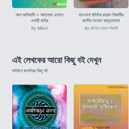
আল কাদিয়ানী – আল্লামা এহসান
মাওলানা মতিউর রহমান নিজামীর
এলাহী জহির
জাতীয় সংসদে বক্তৃতামালা
By Allboi
By মতিউর রহমান নিজামী
এই লেখকের আরো কিছু বই দেখুন
বর্তমানে জনপ্রিয় কিছু বই