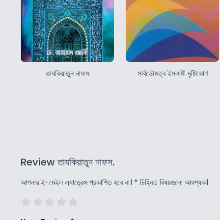
তাযকিয়াতুন নাফস
সার্বভৌমত্ব ইসলামী দৃষ্টিকোণ
Review তাযকিয়াতুন নাফস.
আপনার ই-মেইল এ্যাড্রেস প্রকাশিত হবে না।
*
চিহ্নিত বিষয়গুলো আবশ্যক।