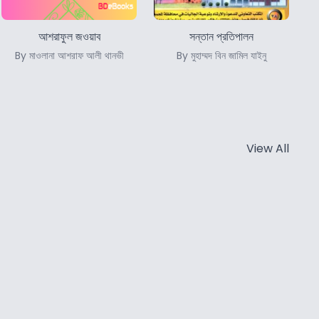
আশরাফুল জওয়াব
সন্তান প্রতিপালন
By মাওলানা আশরাফ আলী থানভী
By মুহাম্মদ বিন জামিল যাইনু
View All