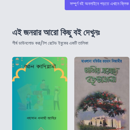
সম্পুর্ণ বই অনলাইনে পড়তে এখানে ক্লিক
এই জনরার আরো কিছু বই দেখুনঃ
শীর্ষ ডাউনলোড করা/টপ রেটেড ইবুকের একটি তালিকা