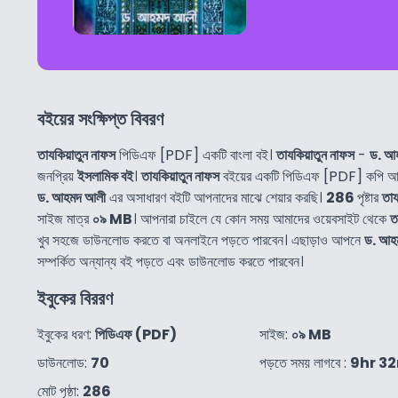
বইয়ের সংক্ষিপ্ত বিবরণ
তাযকিয়াতুন নাফস
পিডিএফ [PDF] একটি বাংলা বই।
তাযকিয়াতুন নাফস
-
ড. আ
জনপ্রিয়
ইসলামিক বই
।
তাযকিয়াতুন নাফস
বইয়ের একটি পিডিএফ [PDF] কপি আমর
ড. আহমদ আলী
এর অসাধারণ বইটি আপনাদের মাঝে শেয়ার করছি।
286
পৃষ্টার
তায
সাইজ মাত্র
০৯ MB
। আপনারা চাইলে যে কোন সময় আমাদের ওয়েবসাইট থেকে
ত
খুব সহজে ডাউনলোড করতে বা অনলাইনে পড়তে পারবেন। এছাড়াও আপনে
ড. আহ
সম্পর্কিত অন্যান্য বই পড়তে এবং ডাউনলোড করতে পারবেন।
ইবুকের বিররণ
ইবুকের ধরণ:
পিডিএফ (PDF)
সাইজ:
০৯ MB
ডাউনলোড:
70
পড়তে সময় লাগবে :
9hr 3
মোট পৃষ্ঠা:
286