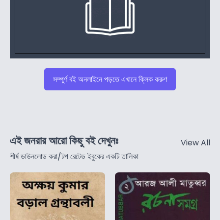
সম্পুর্ণ বই অনলাইনে পড়তে এখানে ক্লিক করুণ
এই জনরার আরো কিছু বই দেখুনঃ
View All
শীর্ষ ডাউনলোড করা/টপ রেটেড ইবুকের একটি তালিকা