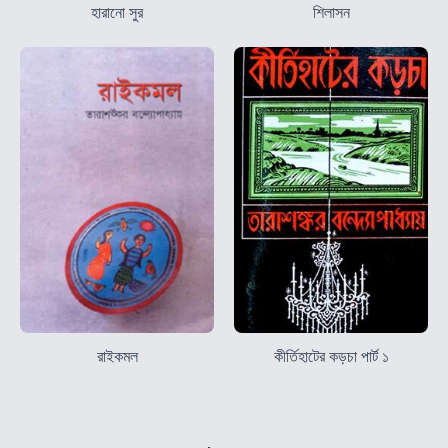
হারানো সুর
শিলাসন
রাইকমল
কীর্তিহাটের কড়চা পার্ট ১