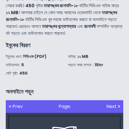
শেয়ার করছি।
450
পৃষ্টার
তারাশঙ্কর রচনাবলি-১৮
বইটির পিডিএফ সাইজ মাত্র
১২ MB
। আপনারা চাইলে যে কোন সময় আমাদের ওয়েবসাইট থেকে
তারাশঙ্কর
রচনাবলি-১৮
বইটির পিডিএফ খুব সহজে ডাউনলোড করতে বা অনলাইনে পড়তে
পারবেন। এছাড়াও আপনে
তারাশঙ্কর বন্দ্যোপাধ্যায়
এবং
রচনাবলী
সম্পর্কিত অন্যান্য
বই পড়তে এবং ডাউনলোড করতে পারবেন।
ইবুকের বিররণ
ইবুকের ধরণ:
পিডিএফ (PDF)
সাইজ:
১২ MB
ডাউনলোড:
5
পড়তে সময় লাগবে :
15hr
মোট পৃষ্ঠা:
450
অনলাইনে পড়ুন
Prev
Page:
Next