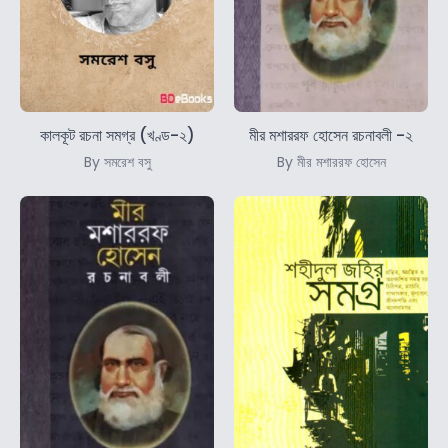
কালকূট রচনা সমগ্র (খণ্ড-২)
মীর মশাররফ হোসেন রচনাবলী -২
By সমরেশ বসু
By মীর মশাররফ হোসেন