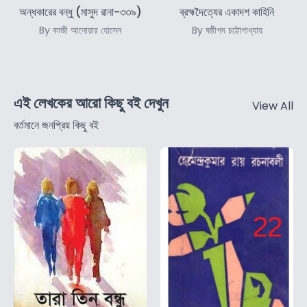
অন্ধকারের বন্ধু (মাসুদ রানা-৩৩৯)
ব্রহ্মদৈত্যের একাদশ কাহিনি
By কাজী আনোয়ার হোসেন
By ষষ্ঠীপদ চট্টোপাধ্যায়
এই লেখকের আরো কিছু বই দেখুন
View All
বর্তমানে জনপ্রিয় কিছু বই