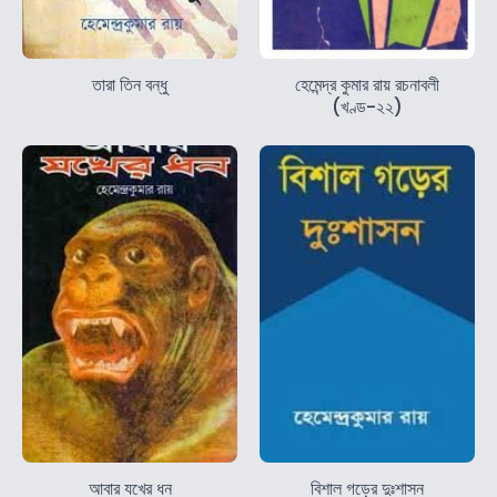
তারা তিন বন্ধু
হেমেন্দ্র কুমার রায় রচনাবলী
(খণ্ড-২২)
আবার যখের ধন
বিশাল গড়ের দুঃশাসন