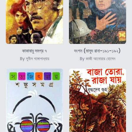
কাকাবাবু সমগ্র ৭
দংশন (মাসুদ রানা-১৯১-১৯২)
By সুনীল গঙ্গোপাধ্যায়
By কাজী আনোয়ার হোসেন