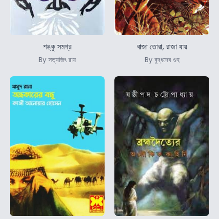
শঙ্কু সমগ্র
বাজা তোরা, রাজা যায়
By সত্যজিৎ রায়
By বুদ্ধদেব গুহ