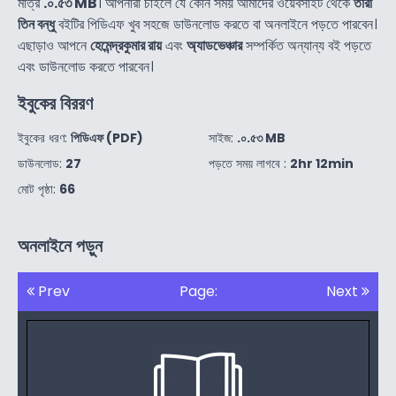
মাত্র
.০.৫৩ MB
। আপনারা চাইলে যে কোন সময় আমাদের ওয়েবসাইট থেকে
তারা
তিন বন্ধু
বইটির পিডিএফ খুব সহজে ডাউনলোড করতে বা অনলাইনে পড়তে পারবেন।
এছাড়াও আপনে
হেমেন্দ্রকুমার রায়
এবং
অ্যাডভেঞ্চার
সম্পর্কিত অন্যান্য বই পড়তে
এবং ডাউনলোড করতে পারবেন।
ইবুকের বিররণ
ইবুকের ধরণ:
পিডিএফ (PDF)
সাইজ:
.০.৫৩ MB
ডাউনলোড:
27
পড়তে সময় লাগবে :
2hr 12min
মোট পৃষ্ঠা:
66
অনলাইনে পড়ুন
Prev
Page:
Next