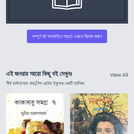
সম্পুর্ণ বই অনলাইনে পড়তে এখানে ক্লিক করুণ
এই জনরার আরো কিছু বই দেখুনঃ
View All
শীর্ষ ডাউনলোড করা/টপ রেটেড ইবুকের একটি তালিকা