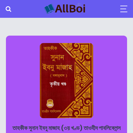
তাহকীক সুনান ইবনু মাজাহ (৩য় খণ্ড) তাওহীদ পাবলিকেশন্স