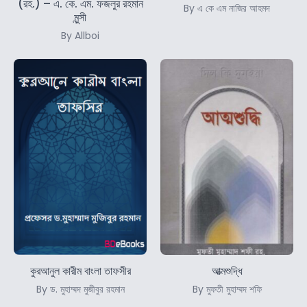
(রহ.) – এ. কে. এম. ফজলুর রহমান
By এ কে এম নাজির আহমদ
মুন্সী
By Allboi
কুরআনুল কারীম বাংলা তাফসীর
আত্মশুদ্ধি
By ড. মুহাম্মদ মুজীবুর রহমান
By মুফতী মুহাম্মদ শফি