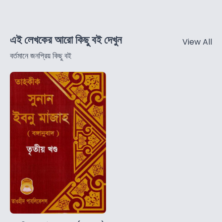
এই লেখকের আরো কিছু বই দেখুন
View All
বর্তমানে জনপ্রিয় কিছু বই