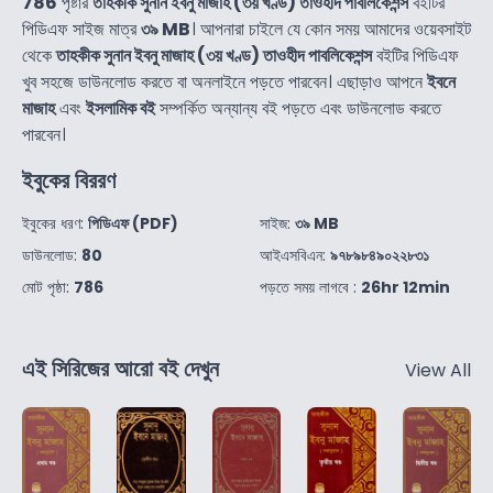
786
পৃষ্টার
তাহকীক সুনান ইবনু মাজাহ (৩য় খণ্ড) তাওহীদ পাবলিকেশন্স
বইটির
পিডিএফ সাইজ মাত্র
৩৯ MB
। আপনারা চাইলে যে কোন সময় আমাদের ওয়েবসাইট
থেকে
তাহকীক সুনান ইবনু মাজাহ (৩য় খণ্ড) তাওহীদ পাবলিকেশন্স
বইটির পিডিএফ
খুব সহজে ডাউনলোড করতে বা অনলাইনে পড়তে পারবেন। এছাড়াও আপনে
ইবনে
মাজাহ
এবং
ইসলামিক বই
সম্পর্কিত অন্যান্য বই পড়তে এবং ডাউনলোড করতে
পারবেন।
ইবুকের বিররণ
ইবুকের ধরণ:
পিডিএফ (PDF)
সাইজ:
৩৯ MB
ডাউনলোড:
80
আইএসবিএন:
৯৭৮৯৮৪৯০২২৮৩১
মোট পৃষ্ঠা:
786
পড়তে সময় লাগবে :
26hr 12min
এই সিরিজের আরো বই দেখুন
View All