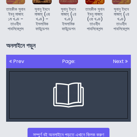
তাহকীক সুনান
সুনানু ইবনে
সুনানু ইবনে
তাহকীক সুনান
সুনানু ইবনে
ইবনু মাজাহ
মাজাহ্ (৩য়
মাজাহ্ (২য়
ইবনু মাজাহ
মাজাহ্ (২য়
১ম খণ্ড –
খণ্ড) –
খণ্ড)
(৩য় খণ্ড)
খণ্ড)
তাওহীদ
ইসলামিক
ইসলামিক
তাওহীদ
তাওহীদ
পাবলিকেশন্স
ফাউন্ডেশন
ফাউন্ডেশন
পাবলিকেশন্স
পাবলিকেশন্স
অনলাইনে পড়ুন
Prev
Page:
Next
সম্পুর্ণ বই অনলাইনে পড়তে এখানে ক্লিক করুণ