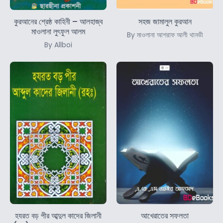
কুরআনের শ্রেষ্ঠ কাহিনী – আলহাজ্ব
সহজ জামালুল কুরআন
মাওলানা লুৎফুল আলম
By মাওলানা আশরাফ আলী থানভী
By Allboi
হযরত বড় পীর আব্দুল কাদের জিলানী
আখেরাতের সফলতা