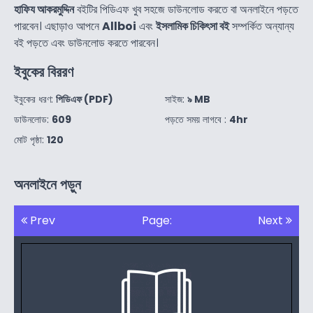
হাফিয আকরমুদ্দিন
বইটির পিডিএফ খুব সহজে ডাউনলোড করতে বা অনলাইনে পড়তে
পারবেন। এছাড়াও আপনে
Allboi
এবং
ইসলামিক চিকিৎসা বই
সম্পর্কিত অন্যান্য
বই পড়তে এবং ডাউনলোড করতে পারবেন।
ইবুকের বিররণ
ইবুকের ধরণ:
পিডিএফ (PDF)
সাইজ:
৯ MB
ডাউনলোড:
609
পড়তে সময় লাগবে :
4hr
মোট পৃষ্ঠা:
120
অনলাইনে পড়ুন
Prev
Page:
Next