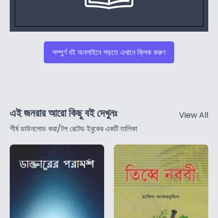
সম্পুর্ণ বই অনলাইনে পড়তে এখানে ক্লিক করুণ
এই জনরার আরো কিছু বই দেখুনঃ
View All
শীর্ষ ডাউনলোড করা/টপ রেটেড ইবুকের একটি তালিকা