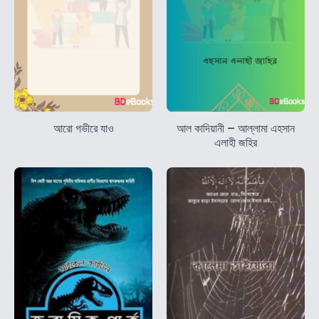
আরো গভীরে যাও
আল কাদিয়ানী – আল্লামা এহসান
এলাহী জহির