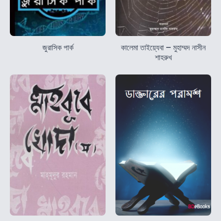
জুরাসিক পার্ক
কালেমা তাইয়্যেবা – মুহাম্মদ নাসীন
শাহরুখ