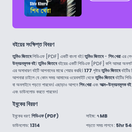
বইয়ের সংক্ষিপ্ত বিবরণ
তুমিও জিতবে
পিডিএফ [PDF] একটি বাংলা বই।
তুমিও জিতবে
-
শিব খেরা
এর লেখ
উন্নয়নমূলক বই
।
তুমিও জিতবে
বইয়ের একটি পিডিএফ [PDF] কপি আমরা অনলাইন
এর অসাধারণ বইটি আপনাদের মাঝে শেয়ার করছি।
177
পৃষ্টার
তুমিও জিতবে
বইটির 
আপনারা চাইলে যে কোন সময় আমাদের ওয়েবসাইট থেকে
তুমিও জিতবে
বইটির পিড
বা অনলাইনে পড়তে পারবেন। এছাড়াও আপনে
শিব খেরা
এবং
আত্ম-উন্নয়নমূলক বই
এবং ডাউনলোড করতে পারবেন।
ইবুকের বিররণ
ইবুকের ধরণ:
পিডিএফ (PDF)
সাইজ:
৭ MB
ডাউনলোড:
1314
পড়তে সময় লাগবে :
5hr 5