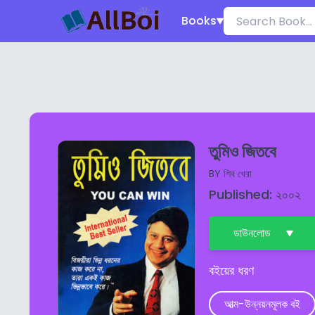
Books
তুমিও জিতবে
BY
শিব খেরা
Published: ২০০২
ডাউনলোড
বইয়ের ধরণ
আত্ম-উন্নয়নমূলক বই