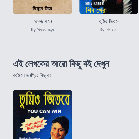
আত্মসম্মোহন
তুমিও জিতবে
By বিদ্যুৎ মিত্র
By শিব খেরা
এই লেখকের আরো কিছু বই দেখুন
বর্তমানে জনপ্রিয় কিছু বই