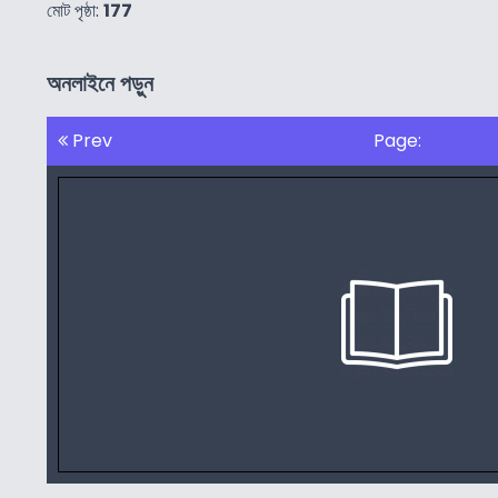
মোট পৃষ্ঠা:
177
অনলাইনে পড়ুন
Prev
Page: