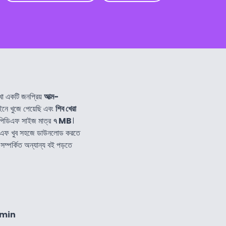
া একটি জনপ্রিয়
আত্ম-
ে খুজে পেয়েছি এবং
শিব খেরা
পিডিএফ সাইজ মাত্র
৭ MB
।
িএফ খুব সহজে ডাউনলোড করতে
সম্পর্কিত অন্যান্য বই পড়তে
4min