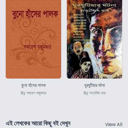
বুনো হাঁসের পালক
ঘুরঘুটিয়ার ঘটনা
By সমরেশ মজুমদার
By সত্যজিৎ রায়
এই লেখকের আরো কিছু বই দেখুন
View All