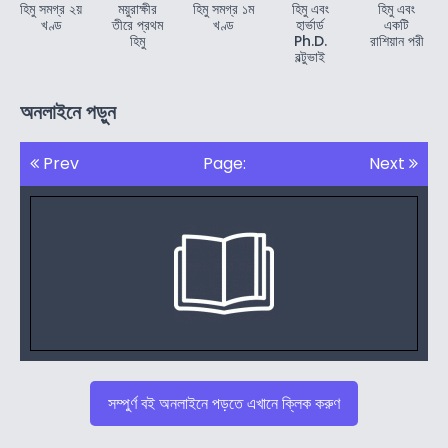
হিমু সমগ্র ২য়
ময়ুরাক্ষীর
হিমু সমগ্র ১ম
হিমু এবং
হিমু এবং
খণ্ড
তীরে প্রথম
খণ্ড
হার্ভার্ড
একটি
হিমু
Ph.D.
রাশিয়ান পরী
বল্টুভাই
অনলাইনে পড়ুন
Prev
Page:
Next
সম্পুর্ণ বই অনলাইনে পড়তে এখানে ক্লিক করুণ