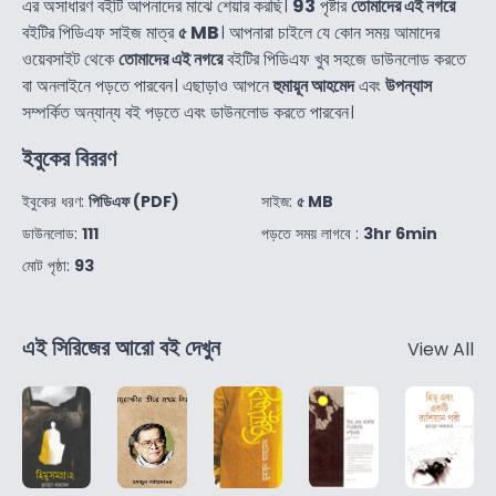
এর অসাধারণ বইটি আপনাদের মাঝে শেয়ার করছি।
93
পৃষ্টার
তোমাদের এই নগরে
বইটির পিডিএফ সাইজ মাত্র
৫ MB
। আপনারা চাইলে যে কোন সময় আমাদের
ওয়েবসাইট থেকে
তোমাদের এই নগরে
বইটির পিডিএফ খুব সহজে ডাউনলোড করতে
বা অনলাইনে পড়তে পারবেন। এছাড়াও আপনে
হুমায়ূন আহমেদ
এবং
উপন্যাস
সম্পর্কিত অন্যান্য বই পড়তে এবং ডাউনলোড করতে পারবেন।
ইবুকের বিররণ
ইবুকের ধরণ:
পিডিএফ (PDF)
সাইজ:
৫ MB
ডাউনলোড:
111
পড়তে সময় লাগবে :
3hr 6min
মোট পৃষ্ঠা:
93
এই সিরিজের আরো বই দেখুন
View All