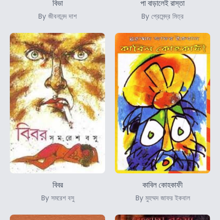
বিভা
পা বাড়ালেই রাস্তা
By জীবনানন্দ দাশ
By প্রেমেন্দ্র মিত্র
বিবর
কাবিল কোহকাফী
By সমরেশ বসু
By মুহম্মদ জাফর ইকবাল