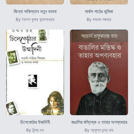
জিন্না পাকিস্তান নতুন ভাবনা
মার্কস পাঠের ভূমিকা
By শৈলেশ কুমার বন্দোপাধ্যায়
By ফরহাদ মজহার
চিলেকোঠার উদ্মাদিনী
বাঙালির মস্তিষ্ক ও তাহার অপব্যবহার
By চিন্ময় গুহ
By প্রফুল্ল চন্দ্র রায়