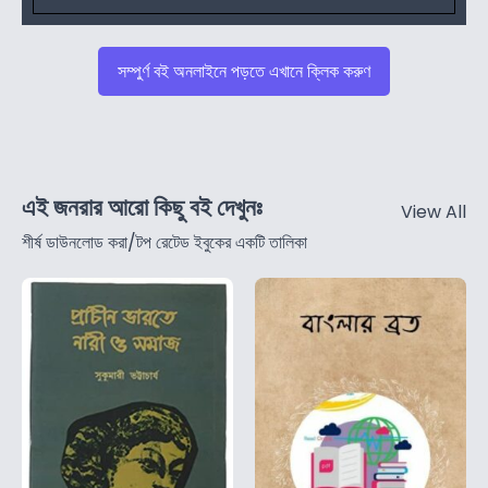
সম্পুর্ণ বই অনলাইনে পড়তে এখানে ক্লিক করুণ
এই জনরার আরো কিছু বই দেখুনঃ
View All
শীর্ষ ডাউনলোড করা/টপ রেটেড ইবুকের একটি তালিকা