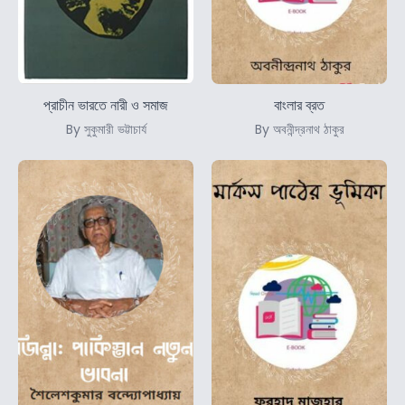
প্রাচীন ভারতে নারী ও সমাজ
বাংলার ব্রত
By সুকুমারী ভট্টাচার্য
By অবনীন্দ্রনাথ ঠাকুর