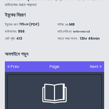
ডাউনলোড করতে পারবেন।
ইবুকের বিররণ
ইবুকের ধরণ:
পিডিএফ (PDF)
সাইজ:
১২ MB
ডাউনলোড:
856
আইএসবিএন:
৯৮৪৮০৬৫০২৪
মোট পৃষ্ঠা:
413
পড়তে সময় লাগবে :
13hr 46min
অনলাইনে পড়ুন
Prev
Page:
Next