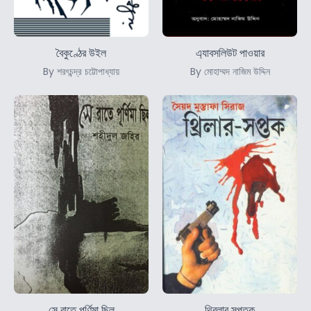
বৈকুণ্ঠের উইল
এ্যাবসলিউট পাওয়ার
By শরৎচন্দ্র চট্টোপাধ্যায়
By মোহাম্মদ নাজিম উদ্দিন
সে রাতে পূর্ণিমা ছিল
থ্রিলার সপ্তক