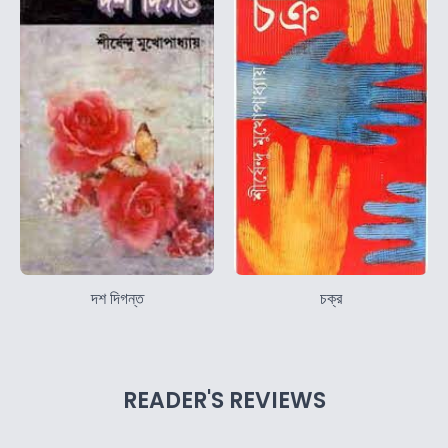
দশ দিগন্ত
চক্র
READER'S REVIEWS