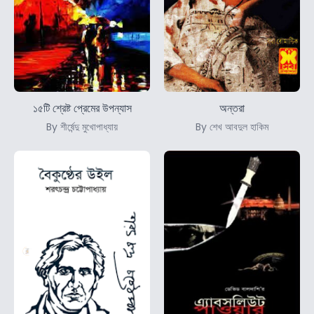
১৫টি শ্রেষ্ট প্রেমের উপন্যাস
অন্তরা
By শীর্ষেন্দু মুখোপাধ্যায়
By শেখ আবদুল হাকিম