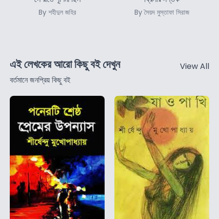
By শহীদুল জহির
By সৈয়দ মুস্তাফা সিরাজ
এই লেখকের আরো কিছু বই দেখুন
View All
বর্তমানে জনপ্রিয় কিছু বই