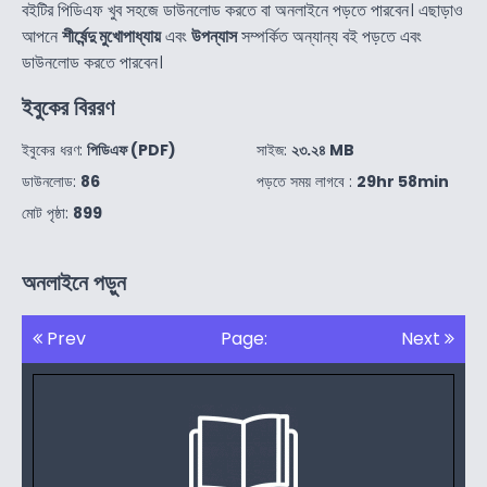
বইটির পিডিএফ খুব সহজে ডাউনলোড করতে বা অনলাইনে পড়তে পারবেন। এছাড়াও
আপনে
শীর্ষেন্দু মুখোপাধ্যায়
এবং
উপন্যাস
সম্পর্কিত অন্যান্য বই পড়তে এবং
ডাউনলোড করতে পারবেন।
ইবুকের বিররণ
ইবুকের ধরণ:
পিডিএফ (PDF)
সাইজ:
২৩.২৪ MB
ডাউনলোড:
86
পড়তে সময় লাগবে :
29hr 58min
মোট পৃষ্ঠা:
899
অনলাইনে পড়ুন
Prev
Page:
Next