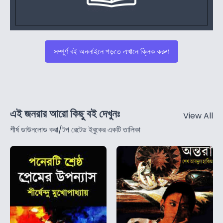
সম্পুর্ণ বই অনলাইনে পড়তে এখানে ক্লিক করুণ
এই জনরার আরো কিছু বই দেখুনঃ
View All
শীর্ষ ডাউনলোড করা/টপ রেটেড ইবুকের একটি তালিকা