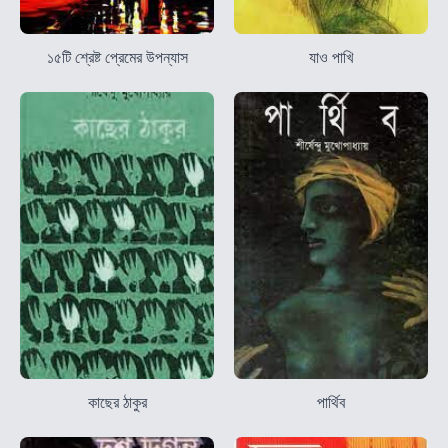
১৫টি শ্রেষ্ট প্রেমের উপন্যাস
যাও পাখি
কাছের ঠাকুর
পার্থিব