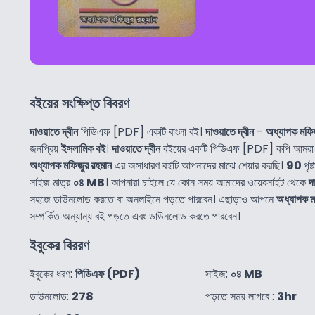
বইয়ের সংক্ষিপ্ত বিবরণ
দাওয়াতে দ্বীন
পিডিএফ [PDF] একটি বাংলা বই।
দাওয়াতে দ্বীন
-
অধ্যাপক মফি
জনপ্রিয়
ইসলামিক বই
।
দাওয়াতে দ্বীন
বইয়ের একটি পিডিএফ [PDF] কপি আমরা অ
অধ্যাপক মফিজুর রহমান
এর অসাধারণ বইটি আপনাদের মাঝে শেয়ার করছি।
90
পৃষ্
সাইজ মাত্র
০৪ MB
। আপনারা চাইলে যে কোন সময় আমাদের ওয়েবসাইট থেকে
দ
সহজে ডাউনলোড করতে বা অনলাইনে পড়তে পারবেন। এছাড়াও আপনে
অধ্যাপক ম
সম্পর্কিত অন্যান্য বই পড়তে এবং ডাউনলোড করতে পারবেন।
ইবুকের বিররণ
ইবুকের ধরণ:
পিডিএফ (PDF)
সাইজ:
০৪ MB
ডাউনলোড:
278
পড়তে সময় লাগবে :
3hr