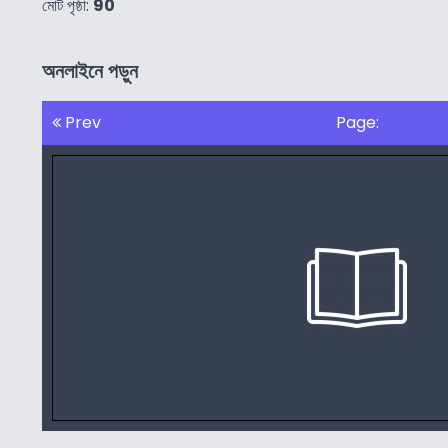
মোট পৃষ্ঠা:
90
অনলাইনে পড়ুন
Prev
Page: