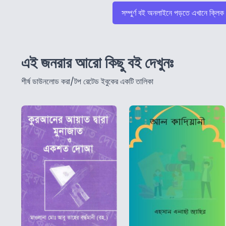
সম্পুর্ণ বই অনলাইনে পড়তে এখানে ক্লিক
এই জনরার আরো কিছু বই দেখুনঃ
শীর্ষ ডাউনলোড করা/টপ রেটেড ইবুকের একটি তালিকা