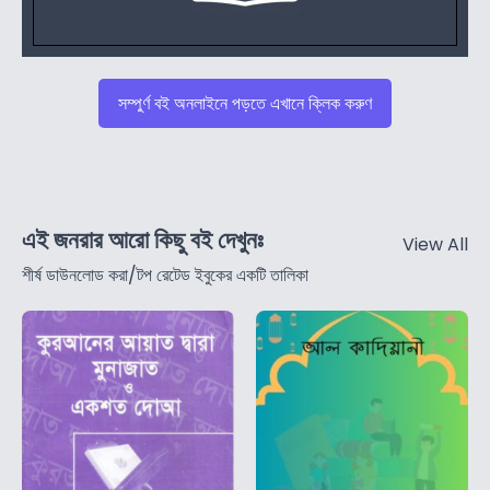
সম্পুর্ণ বই অনলাইনে পড়তে এখানে ক্লিক করুণ
এই জনরার আরো কিছু বই দেখুনঃ
View All
শীর্ষ ডাউনলোড করা/টপ রেটেড ইবুকের একটি তালিকা