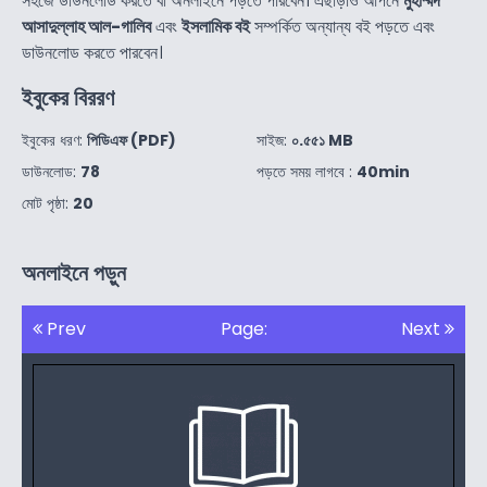
সহজে ডাউনলোড করতে বা অনলাইনে পড়তে পারবেন। এছাড়াও আপনে
মুহাম্মদ
আসাদুল্লাহ আল-গালিব
এবং
ইসলামিক বই
সম্পর্কিত অন্যান্য বই পড়তে এবং
ডাউনলোড করতে পারবেন।
ইবুকের বিররণ
ইবুকের ধরণ:
পিডিএফ (PDF)
সাইজ:
০.৫৫১ MB
ডাউনলোড:
78
পড়তে সময় লাগবে :
40min
মোট পৃষ্ঠা:
20
অনলাইনে পড়ুন
Prev
Page:
Next