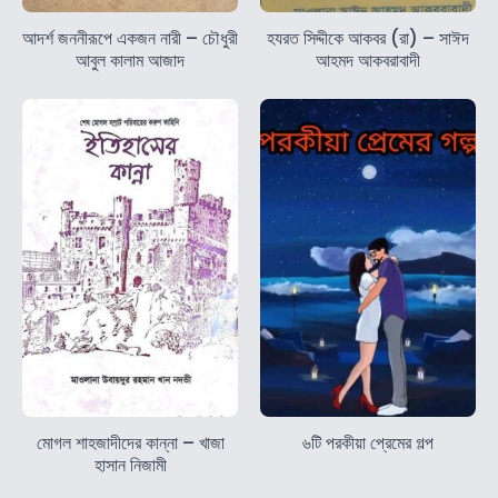
আদর্শ জননীরূপে একজন নারী – চৌধুরী
হযরত সিদ্দীকে আকবর (রা) – সাঈদ
আবুল কালাম আজাদ
আহমদ আকবরাবাদী
মোগল শাহজাদীদের কান্না – খাজা
৬টি পরকীয়া প্রেমের গল্প
হাসান নিজামী