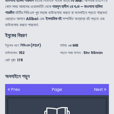
মাওলানা হামিদা পারভীন
বইটির পিডিএফ সাইজ মাত্র
০৫ MB
। আপনারা চাইলে যে
কোন সময় আমাদের ওয়েবসাইট থেকে
দারসুল হাদীস ২য় খণ্ড – মাওলানা হামিদা
পারভীন
বইটির পিডিএফ খুব সহজে ডাউনলোড করতে বা অনলাইনে পড়তে পারবেন।
এছাড়াও আপনে
Allboi
এবং
ইসলামিক বই
সম্পর্কিত অন্যান্য বই পড়তে এবং
ডাউনলোড করতে পারবেন।
ইবুকের বিররণ
ইবুকের ধরণ:
পিডিএফ (PDF)
সাইজ:
০৫ MB
ডাউনলোড:
162
পড়তে সময় লাগবে :
5hr 56min
মোট পৃষ্ঠা:
178
অনলাইনে পড়ুন
Prev
Page:
Next