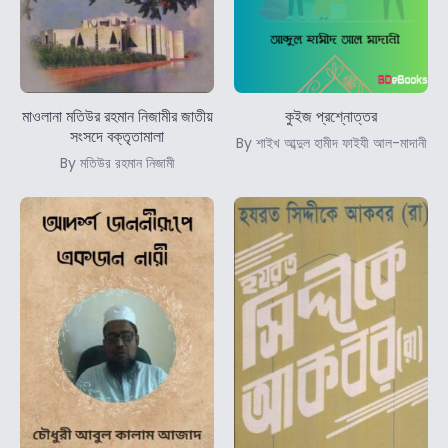
মাওলানা মতিউর রহমান নিজামীর জাতীয়
কুইজ প্রশ্নোত্তর
সংসদে বক্তৃতামালা
By শাইখ আব্দুল হামীদ ফাইযী আল-মাদানী
By মতিউর রহমান নিজামী