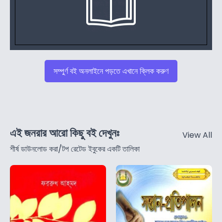
সম্পুর্ণ বই অনলাইনে পড়তে এখানে ক্লিক করুণ
এই জনরার আরো কিছু বই দেখুনঃ
View All
শীর্ষ ডাউনলোড করা/টপ রেটেড ইবুকের একটি তালিকা