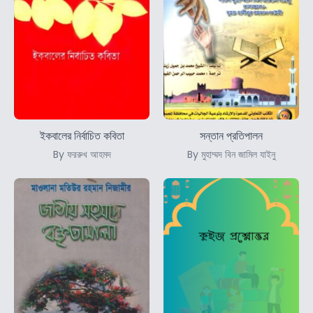
ইকবালের নির্বাচিত কবিতা
সন্তান প্রতিপালন
By ফররুখ আহমদ
By মুহাম্মদ বিন জামিল যাইনু