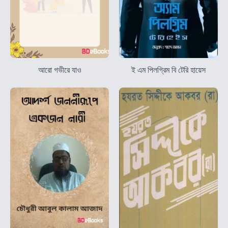
আরো গভীরে যাও
ই এম পিলগ্রিম বি টেরি হায়েস