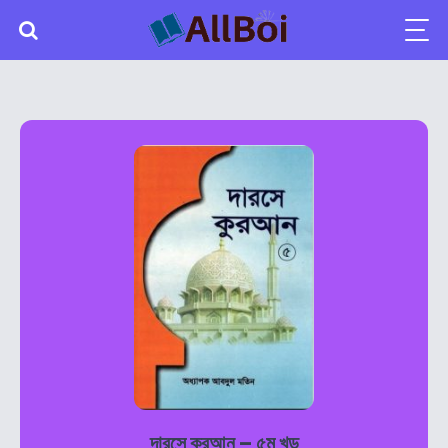
দারসে কুরআন – ৫ম খন্ড