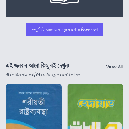
সম্পুর্ণ বই অনলাইনে পড়তে এখানে ক্লিক করুণ
এই জনরার আরো কিছু বই দেখুনঃ
View All
শীর্ষ ডাউনলোড করা/টপ রেটেড ইবুকের একটি তালিকা