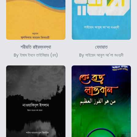
শরীয়তি রাষ্ট্রব্যবস্থা
হেদায়াত
By ইমাম ইবনে তাইমিয়ার (রহ)
By সাইয়েদ আবুল আ'লা মওদুদী