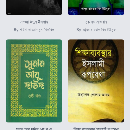
নাওয়াকিদুল ইসলাম
কে বড় লাভবান
By শাইখ আহমাদ মুসা জিবরিল
By আব্দুর রাযযাক বিন ইউসুফ
সুনান আবু দাঊদ ৬ষ্ঠ খণ্ড
শিক্ষা ব্যবস্থার ইসলামী রূপরেখা