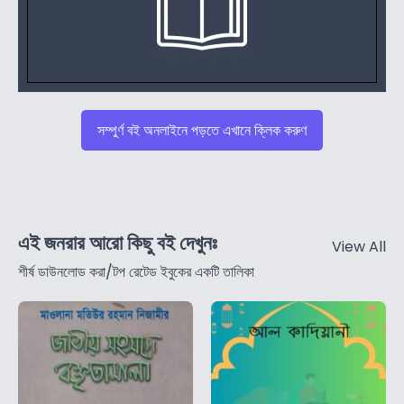
সম্পুর্ণ বই অনলাইনে পড়তে এখানে ক্লিক করুণ
এই জনরার আরো কিছু বই দেখুনঃ
View All
শীর্ষ ডাউনলোড করা/টপ রেটেড ইবুকের একটি তালিকা