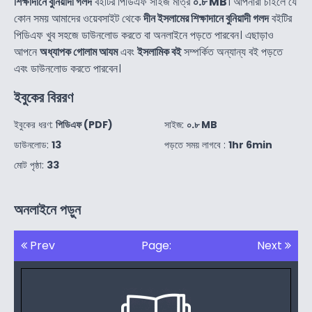
শিক্ষাদানে বুনিয়াদী গলদ
বইটির পিডিএফ সাইজ মাত্র
০.৮ MB
। আপনারা চাইলে যে
কোন সময় আমাদের ওয়েবসাইট থেকে
দীন ইসলামের শিক্ষাদানে বুনিয়াদী গলদ
বইটির
পিডিএফ খুব সহজে ডাউনলোড করতে বা অনলাইনে পড়তে পারবেন। এছাড়াও
আপনে
অধ্যাপক গোলাম আযম
এবং
ইসলামিক বই
সম্পর্কিত অন্যান্য বই পড়তে
এবং ডাউনলোড করতে পারবেন।
ইবুকের বিররণ
ইবুকের ধরণ:
পিডিএফ (PDF)
সাইজ:
০.৮ MB
ডাউনলোড:
13
পড়তে সময় লাগবে :
1hr 6min
মোট পৃষ্ঠা:
33
অনলাইনে পড়ুন
Prev
Page:
Next