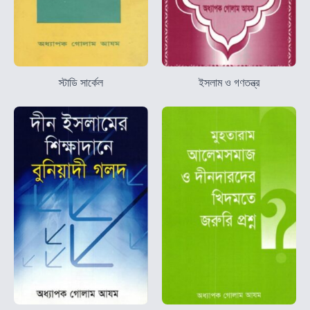
স্টাডি সার্কেল
ইসলাম ও গণতন্ত্র