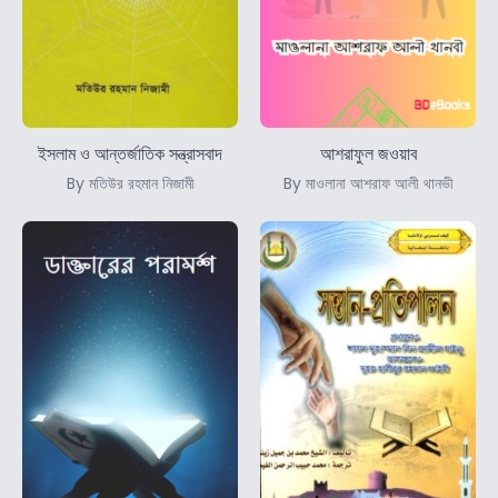
ইসলাম ও আন্তর্জাতিক সন্ত্রাসবাদ
আশরাফুল জওয়াব
By মতিউর রহমান নিজামী
By মাওলানা আশরাফ আলী থানভী