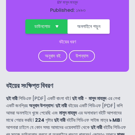
BY
মাসুদ মাহমুদ
Published: ১৯৯৩
ডাউনলোড
অনলাইনে পড়ুন
বইয়ের ধরণ
অনুবাদ বই
উপন্যাস
বইয়ের সংক্ষিপ্ত বিবরণ
দুই নারী
পিডিএফ [PDF] একটি বাংলা বই।
দুই নারী
-
মাসুদ মাহমুদ
এর লেখা
একটি জনপ্রিয়
অনুবাদ উপন্যাস
।
দুই নারী
বইয়ের একটি পিডিএফ [PDF] কপি
আমরা অনলাইনে খুজে পেয়েছি এবং
মাসুদ মাহমুদ
এর অসাধারণ বইটি আপনাদের
মাঝে শেয়ার করছি।
224
পৃষ্টার
দুই নারী
বইটির পিডিএফ সাইজ মাত্র
৯ MB
।
আপনারা চাইলে যে কোন সময় আমাদের ওয়েবসাইট থেকে
দুই নারী
বইটির পিডিএফ
খুব সহজে ডাউনলোড করতে বা অনলাইনে পড়তে পারবেন। এছাড়াও আপনে
মাসুদ