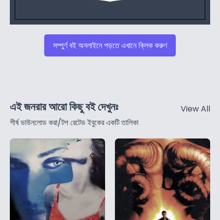
সম্পুর্ণ বই অনলাইনে পড়তে এখানে ক্লিক করুণ
এই জনরার আরো কিছু বই দেখুনঃ
View All
শীর্ষ ডাউনলোড করা/টপ রেটেড ইবুকের একটি তালিকা