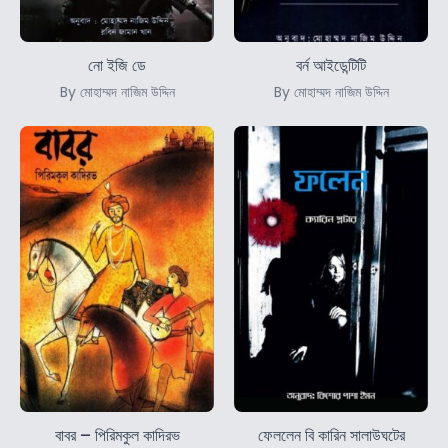
নো ইজি ডে
বর্ন আইডেন্টিটি
By মোহাম্মদ নাজিম উদ্দিন
By মোহাম্মদ নাজিম উদ্দিন
বাবর – পিরিমকুল কাদিরভ
ফেললেন বি কারিন সালাউঘটের