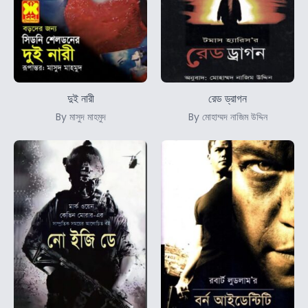
দুই নারী
রেড ড্রাগন
By মাসুদ মাহমুদ
By মোহাম্মদ নাজিম উদ্দিন