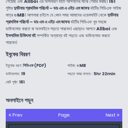
পেয়েছি এবং
Allboi
এর অসাধারণ বইটি আপনাদের মাঝে শেয়ার করছি।
161
পৃষ্টার
দুর্ঘটনায় প্রাথমিক পরিচর্যা – ডাঃ এম এ এইচ এম জাফর
বইটির পিডিএফ সাইজ
মাত্র
৩ MB
। আপনারা চাইলে যে কোন সময় আমাদের ওয়েবসাইট থেকে
দুর্ঘটনায়
প্রাথমিক পরিচর্যা – ডাঃ এম এ এইচ এম জাফর
বইটির পিডিএফ খুব সহজে
ডাউনলোড করতে বা অনলাইনে পড়তে পারবেন। এছাড়াও আপনে
Allboi
এবং
ইসলামিক চিকিৎসা বই
সম্পর্কিত অন্যান্য বই পড়তে এবং ডাউনলোড করতে
পারবেন।
ইবুকের বিররণ
ইবুকের ধরণ:
পিডিএফ (PDF)
সাইজ:
৩ MB
ডাউনলোড:
19
পড়তে সময় লাগবে :
5hr 22min
মোট পৃষ্ঠা:
161
অনলাইনে পড়ুন
Prev
Page:
Next