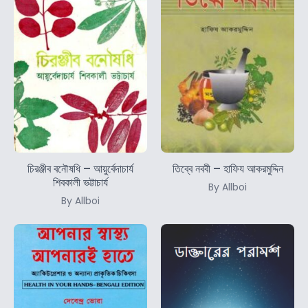
চিরঞ্জীব বনৌষধি – আয়ুর্বেদাচার্য
তিব্বে নববী – হাফিয আকরমুদ্দিন
শিবকালী ভট্টাচার্য
By Allboi
By Allboi