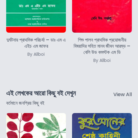
দুর্ঘটনায় প্রাথমিক পরিচর্যা – ডাঃ এম এ
শিশু পালন প্রাথমিক প্রয়োজনীয়
এইচ এম জাফর
বিষয়াদির সহিত মানব জীবন আরম্ভ –
বেলি উড কমস্টক এম ডি
By Allboi
By Allboi
এই লেখকের আরো কিছু বই দেখুন
View All
বর্তমানে জনপ্রিয় কিছু বই