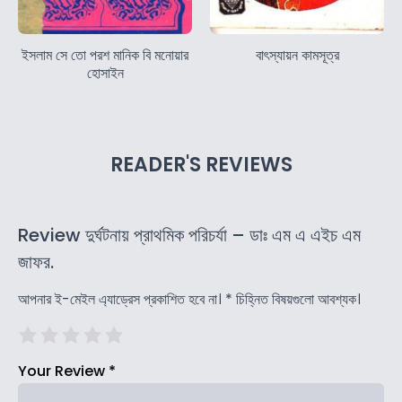
ইসলাম সে তো পরশ মানিক বি মনোয়ার
বাৎস্যায়ন কামসূত্র
হোসাইন
READER'S REVIEWS
Review দুর্ঘটনায় প্রাথমিক পরিচর্যা – ডাঃ এম এ এইচ এম
জাফর.
আপনার ই-মেইল এ্যাড্রেস প্রকাশিত হবে না।
*
চিহ্নিত বিষয়গুলো আবশ্যক।
Your Review
*