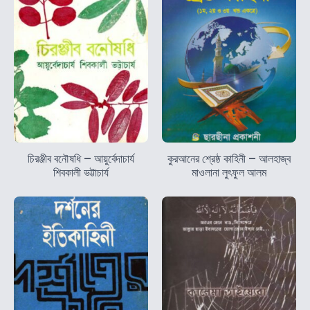
চিরঞ্জীব বনৌষধি – আয়ুর্বেদাচার্য
কুরআনের শ্রেষ্ঠ কাহিনী – আলহাজ্ব
শিবকালী ভট্টাচার্য
মাওলানা লুৎফুল আলম