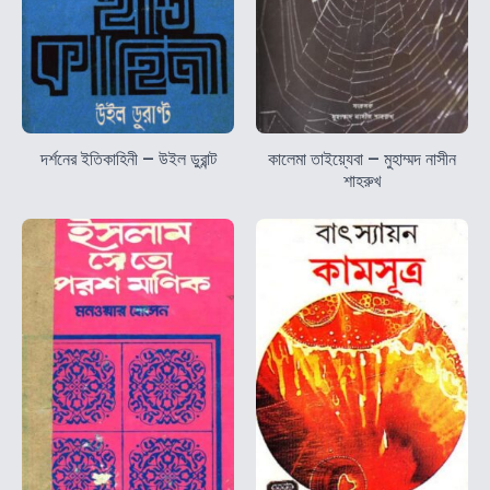
দর্শনের ইতিকাহিনী – উইল ডুরান্ট
কালেমা তাইয়্যেবা – মুহাম্মদ নাসীন
শাহরুখ