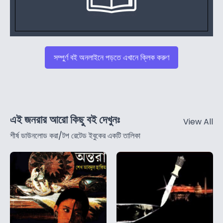
সম্পুর্ণ বই অনলাইনে পড়তে এখানে ক্লিক করুণ
এই জনরার আরো কিছু বই দেখুনঃ
View All
শীর্ষ ডাউনলোড করা/টপ রেটেড ইবুকের একটি তালিকা