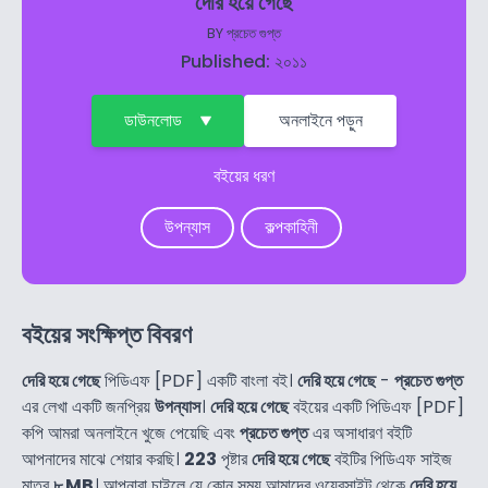
দেরি হয়ে গেছে
BY
প্রচেত গুপ্ত
Published: ২০১১
ডাউনলোড
অনলাইনে পড়ুন
বইয়ের ধরণ
উপন্যাস
কল্পকাহিনী
বইয়ের সংক্ষিপ্ত বিবরণ
দেরি হয়ে গেছে
পিডিএফ [PDF] একটি বাংলা বই।
দেরি হয়ে গেছে
-
প্রচেত গুপ্ত
এর লেখা একটি জনপ্রিয়
উপন্যাস
।
দেরি হয়ে গেছে
বইয়ের একটি পিডিএফ [PDF]
কপি আমরা অনলাইনে খুজে পেয়েছি এবং
প্রচেত গুপ্ত
এর অসাধারণ বইটি
আপনাদের মাঝে শেয়ার করছি।
223
পৃষ্টার
দেরি হয়ে গেছে
বইটির পিডিএফ সাইজ
মাত্র
৮ MB
। আপনারা চাইলে যে কোন সময় আমাদের ওয়েবসাইট থেকে
দেরি হয়ে