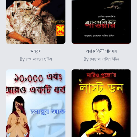
অন্তরা
এ্যাবসলিউট পাওয়ার
By শেখ আবদুল হাকিম
By মোহাম্মদ নাজিম উদ্দিন