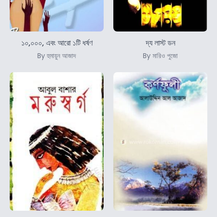
১০,০০০, এবং আরো ১টি ধর্ষণ
দ্য লাস্ট ডন
By হুমায়ুন আজাদ
By মারিও পুজো