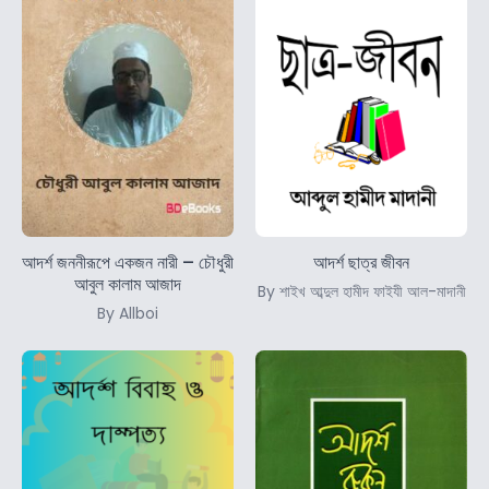
আদর্শ জননীরূপে একজন নারী – চৌধুরী
আদর্শ ছাত্র জীবন
আবুল কালাম আজাদ
By শাইখ আব্দুল হামীদ ফাইযী আল-মাদানী
By Allboi