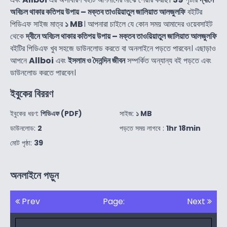
অবিচল থাকার কতিপয় উপায় – মক্তব তাওয়িয়াতুল জালিয়াত আলজুলফি
বইটির
পিডিএফ সাইজ মাত্র
১ MB
। আপনারা চাইলে যে কোন সময় আমাদের ওয়েবসাইট
থেকে
দ্বীনে অবিচল থাকার কতিপয় উপায় – মক্তব তাওয়িয়াতুল জালিয়াত আলজুলফি
বইটির পিডিএফ খুব সহজে ডাউনলোড করতে বা অনলাইনে পড়তে পারবেন। এছাড়াও
আপনে
Allboi
এবং
ইসলাম ও দৈনন্দিন জীবন
সম্পর্কিত অন্যান্য বই পড়তে এবং
ডাউনলোড করতে পারবেন।
ইবুকের বিররণ
ইবুকের ধরণ:
পিডিএফ (PDF)
সাইজ:
১ MB
ডাউনলোড:
2
পড়তে সময় লাগবে :
1hr 18min
মোট পৃষ্ঠা:
39
অনলাইনে পড়ুন
Prev
Page:
Next