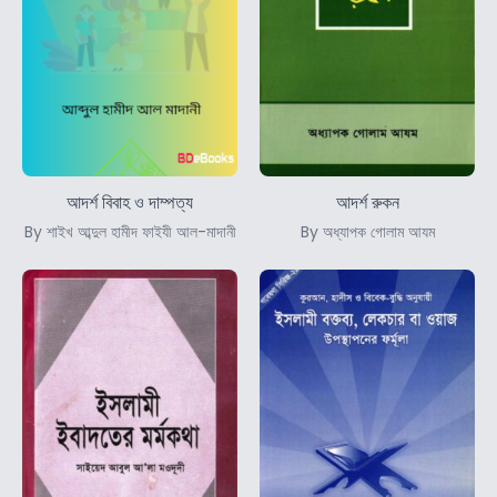
আদর্শ বিবাহ ও দাম্পত্য
আদর্শ রুকন
By শাইখ আব্দুল হামীদ ফাইযী আল-মাদানী
By অধ্যাপক গোলাম আযম