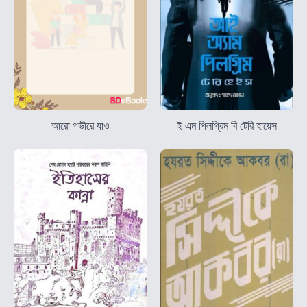
আরো গভীরে যাও
ই এম পিলগ্রিম বি টেরি হায়েস