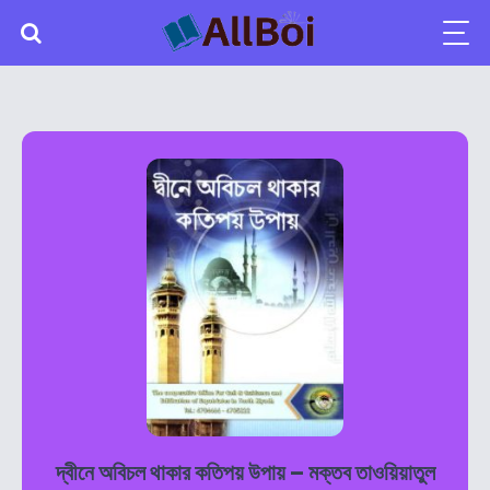
দ্বীনে অবিচল থাকার কতিপয় উপায় – মক্তব তাওয়িয়াতুল