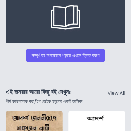
সম্পুর্ণ বই অনলাইনে পড়তে এখানে ক্লিক করুণ
এই জনরার আরো কিছু বই দেখুনঃ
View All
শীর্ষ ডাউনলোড করা/টপ রেটেড ইবুকের একটি তালিকা