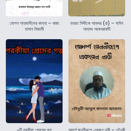
মোগল শাহজাদীদের কান্না – খাজা
হযরত সিদ্দীকে আকবর (রা) – সাঈদ
হাসান নিজামী
আহমদ আকবরাবাদী
৬টি পরকীয়া প্রেমের গল্প
আদর্শ জননীরূপে একজন নারী – চৌধুরী