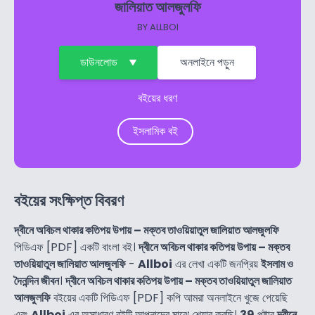
জালিয়াত আলজুলফি
BY
ALLBOI
ডাউনলোড
অনলাইনে পড়ুন
বইয়ের ধরণ
ইসলামিক বই
বইয়ের সংক্ষিপ্ত বিবরণ
দ্বীনে অবিচল থাকার কতিপয় উপায় – মক্তব তাওয়িয়াতুল জালিয়াত আলজুলফি
পিডিএফ [PDF] একটি বাংলা বই।
দ্বীনে অবিচল থাকার কতিপয় উপায় – মক্তব
তাওয়িয়াতুল জালিয়াত আলজুলফি
-
Allboi
এর লেখা একটি জনপ্রিয়
ইসলাম ও
দৈনন্দিন জীবন
।
দ্বীনে অবিচল থাকার কতিপয় উপায় – মক্তব তাওয়িয়াতুল জালিয়াত
আলজুলফি
বইয়ের একটি পিডিএফ [PDF] কপি আমরা অনলাইনে খুজে পেয়েছি
এবং
Allboi
এর অসাধারণ বইটি আপনাদের মাঝে শেয়ার করছি।
39
পৃষ্টার
দ্বীনে