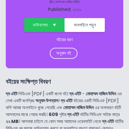
BY
মোহাম্মদ নাজিম উদ্দিন
Published: ২০১১
ডাউনলোড
অনলাইনে পড়ুন
বইয়ের ধরণ
অনুবাদ বই
বইয়ের সংক্ষিপ্ত বিবরণ
দ্য এইট
পিডিএফ [PDF] একটি বাংলা বই।
দ্য এইট
-
মোহাম্মদ নাজিম উদ্দিন
এর
লেখা একটি জনপ্রিয়
অনুবাদ উপন্যাস
।
দ্য এইট
বইয়ের একটি পিডিএফ [PDF]
কপি আমরা অনলাইনে খুজে পেয়েছি এবং
মোহাম্মদ নাজিম উদ্দিন
এর অসাধারণ বইটি
আপনাদের মাঝে শেয়ার করছি।
609
পৃষ্টার
দ্য এইট
বইটির পিডিএফ সাইজ মাত্র
২২ MB
। আপনারা চাইলে যে কোন সময় আমাদের ওয়েবসাইট থেকে
দ্য এইট
বইটির
পিডিএফ খুব সহজে ডাউনলোড করতে বা অনলাইনে পড়তে পারবেন। এছাড়াও