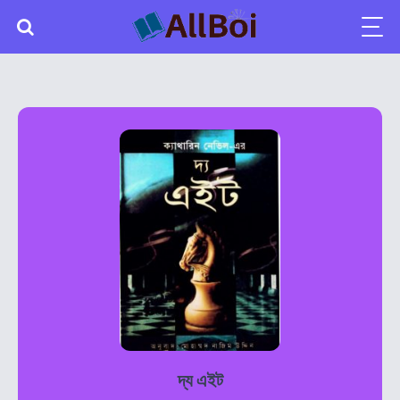
দ্য এইট