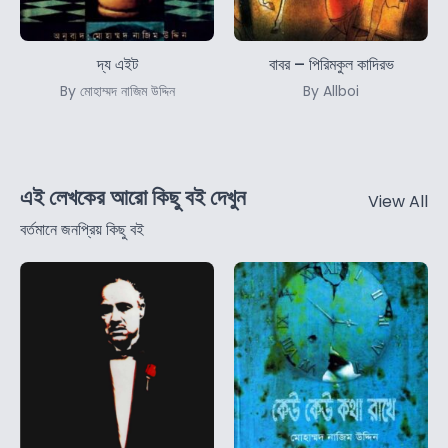
দ্য এইট
বাবর – পিরিমকুল কাদিরভ
By মোহাম্মদ নাজিম উদ্দিন
By Allboi
এই লেখকের আরো কিছু বই দেখুন
View All
বর্তমানে জনপ্রিয় কিছু বই