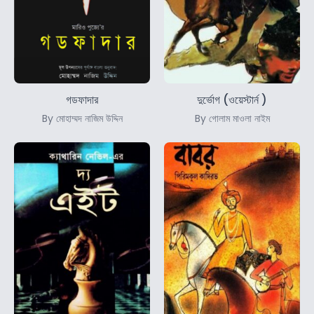
গডফাদার
দুর্ভোগ (ওয়েস্টার্ন )
By মোহাম্মদ নাজিম উদ্দিন
By গোলাম মাওলা নাইম