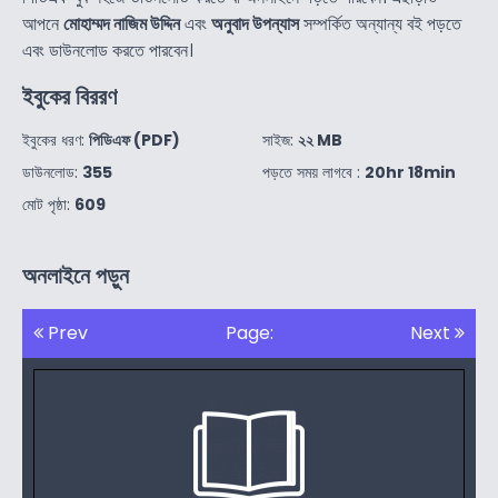
আপনে
মোহাম্মদ নাজিম উদ্দিন
এবং
অনুবাদ উপন্যাস
সম্পর্কিত অন্যান্য বই পড়তে
এবং ডাউনলোড করতে পারবেন।
ইবুকের বিররণ
ইবুকের ধরণ:
পিডিএফ (PDF)
সাইজ:
২২ MB
ডাউনলোড:
355
পড়তে সময় লাগবে :
20hr 18min
মোট পৃষ্ঠা:
609
অনলাইনে পড়ুন
Prev
Page:
Next