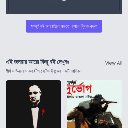
সম্পুর্ণ বই অনলাইনে পড়তে এখানে ক্লিক করুণ
এই জনরার আরো কিছু বই দেখুনঃ
View All
শীর্ষ ডাউনলোড করা/টপ রেটেড ইবুকের একটি তালিকা