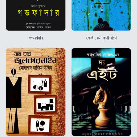
গডফাদার
কেউ কেউ কথা রাখে