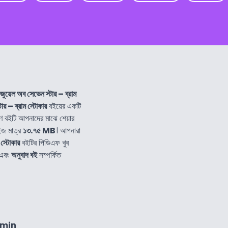
 জুয়েল অব সেভেন স্টার – ব্রাম
টার – ব্রাম স্টোকার
বইয়ের একটি
 বইটি আপনাদের মাঝে শেয়ার
ইজ মাত্র
১৩.৭৫ MB
। আপনারা
 স্টোকার
বইটির পিডিএফ খুব
এবং
অনুবাদ বই
সম্পর্কিত
8min