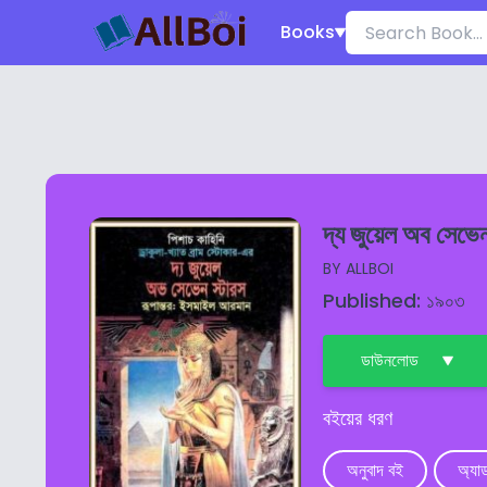
Books
দ্য জুয়েল অব সেভেন
BY
ALLBOI
Published: ১৯০৩
ডাউনলোড
বইয়ের ধরণ
অনুবাদ বই
অ্যাড