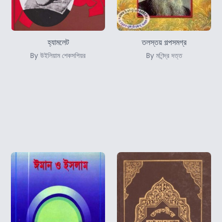
হ্যামলেট
তলস্তয় গল্পসমগ্র
By উইলিয়াম শেকসপিয়র
By মণিন্দ্র দত্ত