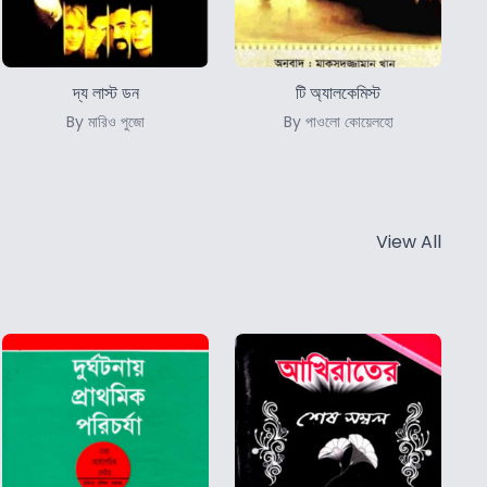
দ্য লাস্ট ডন
টি অ্যালকেমিস্ট
By মারিও পুজো
By পাওলো কোয়েলহো
View All