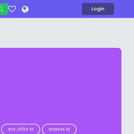
Login
বাংলা ভৌতিক বই
রহস্যজনক বই