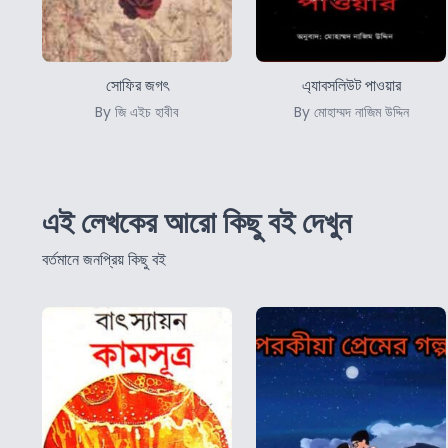
সোফির জগৎ
এ্যাবসলিউট পাওয়ার
By জি এইচ হাবীব
By মোহাম্মদ নাজিম উদ্দিন
এই লেখকের আরো কিছু বই দেখুন
বর্তমানে জনপ্রিয় কিছু বই