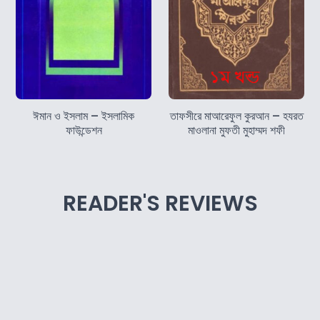
ঈমান ও ইসলাম – ইসলামিক
তাফসীরে মাআরেফুল কুরআন – হযরত
ফাউন্ডেশন
মাওলানা মুফতী মুহাম্মদ শফী
READER'S REVIEWS