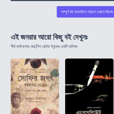
সম্পুর্ণ বই অনলাইনে পড়তে এখানে ক্লিক
এই জনরার আরো কিছু বই দেখুনঃ
শীর্ষ ডাউনলোড করা/টপ রেটেড ইবুকের একটি তালিকা