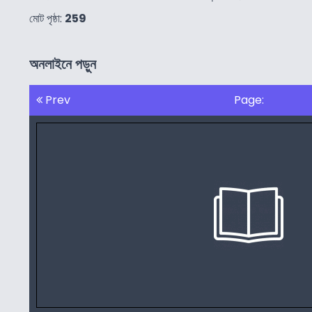
মোট পৃষ্ঠা:
259
অনলাইনে পড়ুন
Prev
Page: