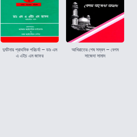
দুর্ঘটনায় প্রাথমিক পরিচর্যা – ডাঃ এম
আখিরাতের শেষ সম্বল – বেগম
এ এইচ এম জাফর
সাজেদা সামাদ