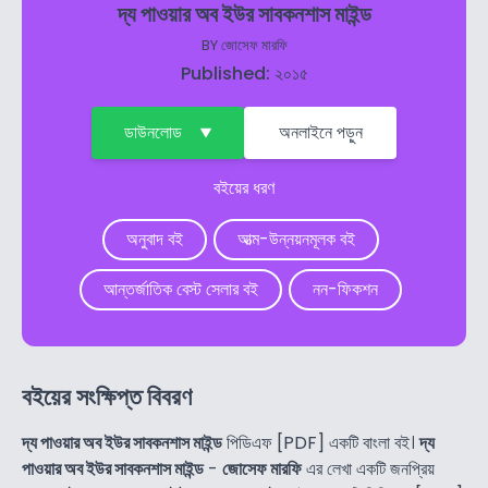
দ্য পাওয়ার অব ইউর সাবকনশাস মাইন্ড
BY
জোসেফ মারফি
Published: ২০১৫
ডাউনলোড
অনলাইনে পড়ুন
বইয়ের ধরণ
অনুবাদ বই
আত্ম-উন্নয়নমূলক বই
আন্তর্জাতিক বেস্ট সেলার বই
নন-ফিকশন
বইয়ের সংক্ষিপ্ত বিবরণ
দ্য পাওয়ার অব ইউর সাবকনশাস মাইন্ড
পিডিএফ [PDF] একটি বাংলা বই।
দ্য
পাওয়ার অব ইউর সাবকনশাস মাইন্ড
-
জোসেফ মারফি
এর লেখা একটি জনপ্রিয়