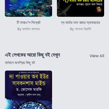
টি ফারাও’স সিক্রেট
দ্য মার্ডার অফ রজার অ্যাকরয়েড
By ক্লাইভ কাসলার
By আগাথা ক্রিস্টি
এই লেখকের আরো কিছু বই দেখুন
View All
বর্তমানে জনপ্রিয় কিছু বই