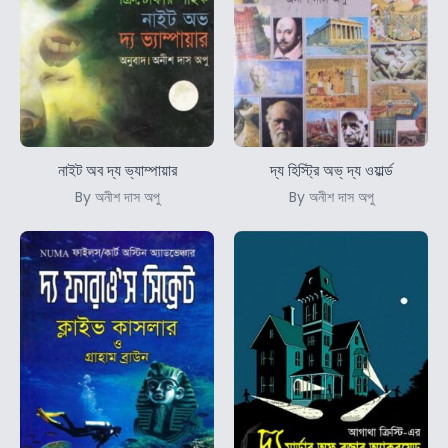
নাইট অব দ্য ভ্যাম্পায়ার
দ্য হিস্ট্রি অভ্ দ্য ওয়ার্ল্ড
By অনীশ দাস অপু
By অনীশ দাস অপু