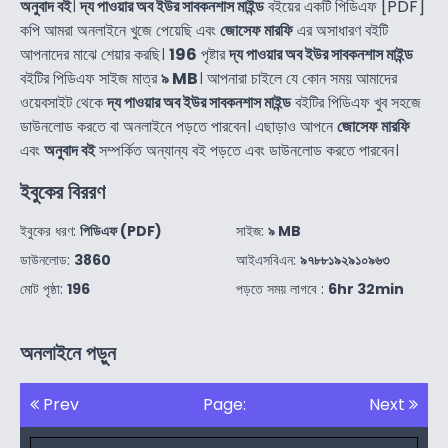
অনুবাদ বই
।
দ্য পাওয়ার অব ইউর সাবকনশাস মাইন্ড
বইয়ের একটি পিডিএফ [PDF]
কপি আমরা অনলাইনে খুজে পেয়েছি এবং
জোসেফ মারফি
এর অসাধারণ বইটি
আপনাদের মাঝে শেয়ার করছি।
196
পৃষ্টার
দ্য পাওয়ার অব ইউর সাবকনশাস মাইন্ড
বইটির পিডিএফ সাইজ মাত্র
৯ MB
। আপনারা চাইলে যে কোন সময় আমাদের
ওয়েবসাইট থেকে
দ্য পাওয়ার অব ইউর সাবকনশাস মাইন্ড
বইটির পিডিএফ খুব সহজে
ডাউনলোড করতে বা অনলাইনে পড়তে পারবেন। এছাড়াও আপনে
জোসেফ মারফি
এবং
অনুবাদ বই
সম্পর্কিত অন্যান্য বই পড়তে এবং ডাউনলোড করতে পারবেন।
ইবুকের বিররণ
ইবুকের ধরণ:
পিডিএফ (PDF)
সাইজ:
৯ MB
ডাউনলোড:
3860
আইএসবিএন:
৯৭৮৮১৯২৯১০৯৬৩
মোট পৃষ্ঠা:
196
পড়তে সময় লাগবে :
6hr 32min
অনলাইনে পড়ুন
Prev
Page:
Next