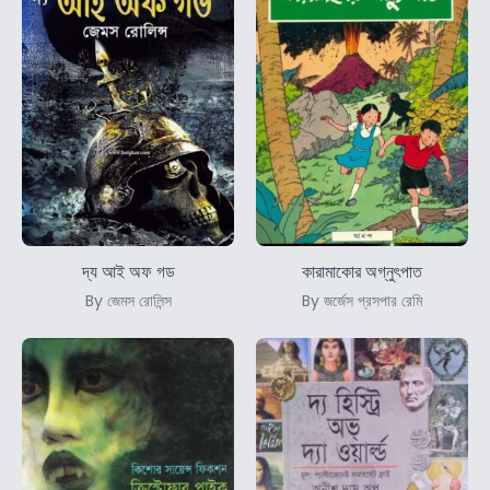
দ্য আই অফ গড
কারামাকোর অগ্নুৎপাত
By জেমস রোলিন্স
By জর্জেস প্রসপার রেমি