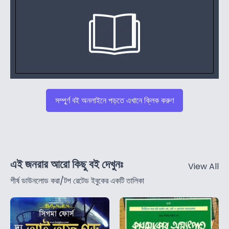
সম্পুর্ণ বই অনলাইনে পড়তে এখানে ক্লিক করুণ
এই জনরার আরো কিছু বই দেখুনঃ
View All
শীর্ষ ডাউনলোড করা/টপ রেটেড ইবুকের একটি তালিকা