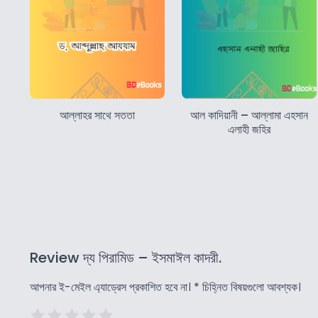
আল্লাহর সাথে সততা
আল কাদিয়ানী – আল্লামা এহসান
এলাহী জহির
Review দ্য পিরামিড – ইসমাঈল কাদরী.
আপনার ই-মেইল এ্যাড্রেস প্রকাশিত হবে না।
*
চিহ্নিত বিষয়গুলো আবশ্যক।