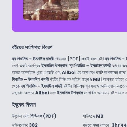
বইয়ের সংক্ষিপ্ত বিবরণ
দ্য পিরামিড – ইসমাঈল কাদরী
পিডিএফ [PDF] একটি বাংলা বই।
দ্য পিরামিড –
লেখা একটি জনপ্রিয়
ইসলামিক উপন্যাস
।
দ্য পিরামিড – ইসমাঈল কাদরী
বইয়ের এক
আমরা অনলাইনে খুজে পেয়েছি এবং
Allboi
এর অসাধারণ বইটি আপনাদের মাঝে 
পিরামিড – ইসমাঈল কাদরী
বইটির পিডিএফ সাইজ মাত্র
৬ MB
। আপনারা চাইলে 
থেকে
দ্য পিরামিড – ইসমাঈল কাদরী
বইটির পিডিএফ খুব সহজে ডাউনলোড করতে ব
এছাড়াও আপনে
Allboi
এবং
ইসলামিক উপন্যাস
সম্পর্কিত অন্যান্য বই পড়তে
ইবুকের বিররণ
ইবুকের ধরণ:
পিডিএফ (PDF)
সাইজ:
৬ MB
ডাউনলোড:
382
পড়তে সময় লাগবে :
3hr 4