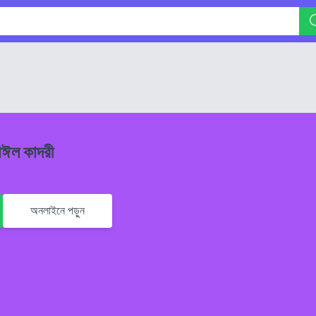
াঈল কাদরী
অনলাইনে পড়ুন