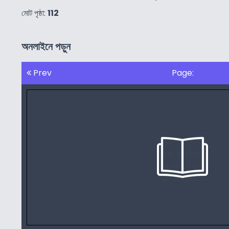
মোট পৃষ্ঠা:
112
অনলাইনে পড়ুন
Prev
Page: