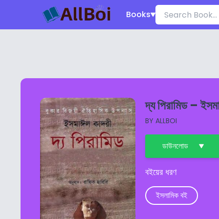
Books
দ্য পিরামিড – ইসম
BY
ALLBOI
ডাউনলোড
বইয়ের ধরণ
ইসলামিক বই