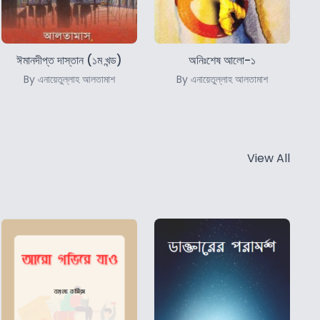
ঈমানদীপ্ত দাস্তান (১ম খন্ড)
অনিঃশেষ আলো-১
By এনায়েতুল্লাহ আলতামাশ
By এনায়েতুল্লাহ আলতামাশ
View All