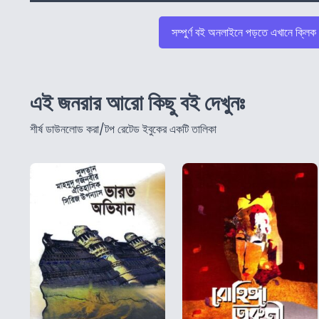
সম্পুর্ণ বই অনলাইনে পড়তে এখানে ক্লিক
এই জনরার আরো কিছু বই দেখুনঃ
শীর্ষ ডাউনলোড করা/টপ রেটেড ইবুকের একটি তালিকা