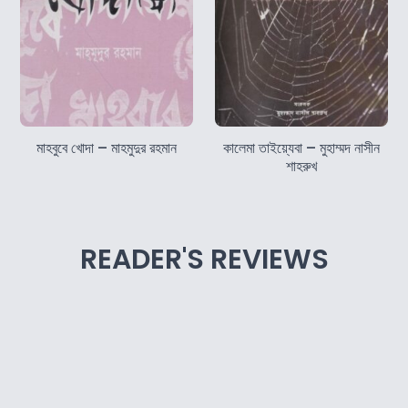
মাহবুবে খোদা – মাহমুদুর রহমান
কালেমা তাইয়্যেবা – মুহাম্মদ নাসীন
শাহরুখ
READER'S REVIEWS