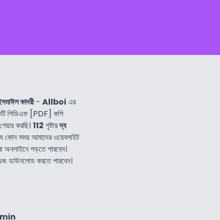
 ইসমাঈল কাদরী
-
Allboi
এর
টি পিডিএফ [PDF] কপি
শেয়ার করছি।
112
পৃষ্টার
দ্য
যে কোন সময় আমাদের ওয়েবসাইট
া অনলাইনে পড়তে পারবেন।
 এবং ডাউনলোড করতে পারবেন।
4min