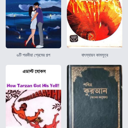
৬টি পরকীয়া প্রেমের গল্প
বাৎস্যায়ন কামসূত্র