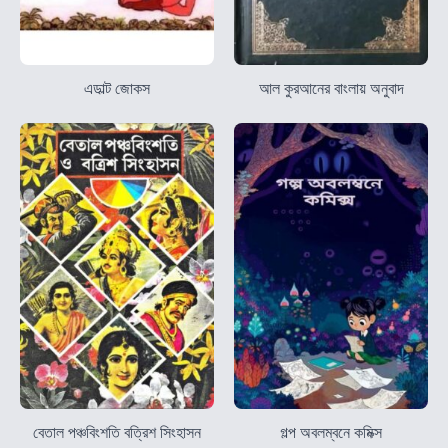
এডাল্ট জোকস
আল কুরআনের বাংলায় অনুবাদ
বেতাল পঞ্চবিংশতি বত্রিশ সিংহাসন
গল্প অবলম্বনে কমিক্স