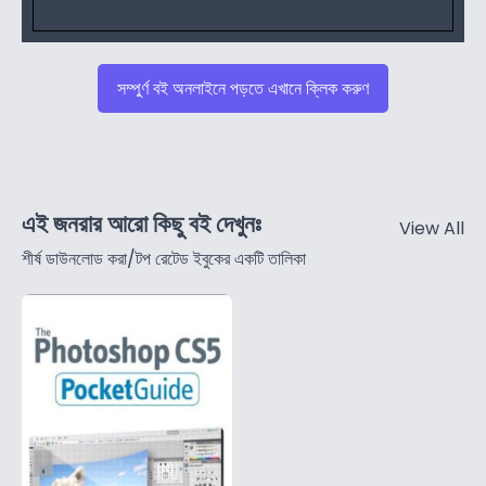
সম্পুর্ণ বই অনলাইনে পড়তে এখানে ক্লিক করুণ
এই জনরার আরো কিছু বই দেখুনঃ
View All
শীর্ষ ডাউনলোড করা/টপ রেটেড ইবুকের একটি তালিকা