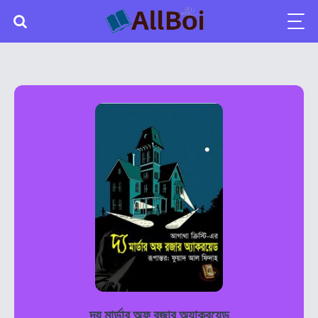
দ্য মার্ডার অফ রজার অ্যাকরয়েড