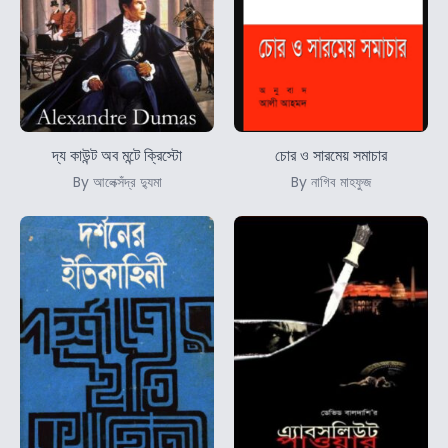
দ্য কাউন্ট অব মন্টে ক্রিস্টো
চোর ও সারমেয় সমাচার
By আলেক্সঁদ্র দ্যুমা
By নাগিব মাহফুজ