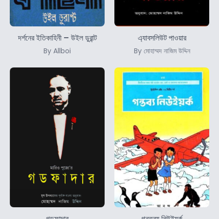
দর্শনের ইতিকাহিনী – উইল ডুরান্ট
এ্যাবসলিউট পাওয়ার
By Allboi
By মোহাম্মদ নাজিম উদ্দিন
গডফাদার
গন্তব্য নিউইয়র্ক