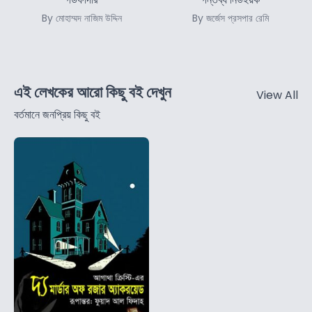
By মোহাম্মদ নাজিম উদ্দিন
By জর্জেস প্রসপার রেমি
এই লেখকের আরো কিছু বই দেখুন
View All
বর্তমানে জনপ্রিয় কিছু বই