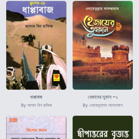
ধাপ্পাবাজ
হেজাযের তুফান -২
By আসাদ বিন হাফিজ
By এনায়েতুল্লাহ আলতামাশ