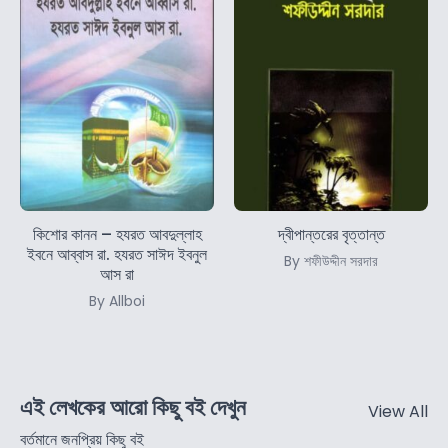
কিশোর কানন – হযরত আবদুল্লাহ
দ্বীপান্তরের বৃত্তান্ত
ইবনে আব্বাস রা. হযরত সাঈদ ইবনুল
By শফীউদ্দীন সরদার
আস রা
By Allboi
এই লেখকের আরো কিছু বই দেখুন
View All
বর্তমানে জনপ্রিয় কিছু বই