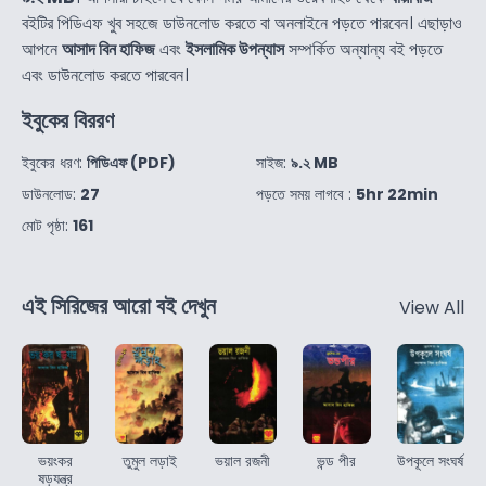
বইটির পিডিএফ খুব সহজে ডাউনলোড করতে বা অনলাইনে পড়তে পারবেন। এছাড়াও
আপনে
আসাদ বিন হাফিজ
এবং
ইসলামিক উপন্যাস
সম্পর্কিত অন্যান্য বই পড়তে
এবং ডাউনলোড করতে পারবেন।
ইবুকের বিররণ
ইবুকের ধরণ:
পিডিএফ (PDF)
সাইজ:
৯.২ MB
ডাউনলোড:
27
পড়তে সময় লাগবে :
5hr 22min
মোট পৃষ্ঠা:
161
এই সিরিজের আরো বই দেখুন
View All
ভয়ংকর
তুমুল লড়াই
ভয়াল রজনী
ভন্ড পীর
উপকূলে সংঘর্ষ
ষড়যন্ত্র