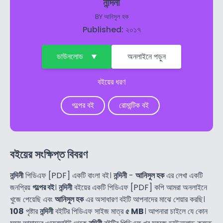
নন্দিনী
BY
আনিসুল হক
Published: ২০১৭
ডাউনলোড
অনলাইনে পড়ুন
বইয়ের ধরণ
গল্পের বই
রোমান্টিক বই
বইয়ের সংক্ষিপ্ত বিবরণ
নন্দিনী
পিডিএফ [PDF] একটি বাংলা বই।
নন্দিনী
-
আনিসুল হক
এর লেখা একটি
জনপ্রিয়
গল্পের বই
।
নন্দিনী
বইয়ের একটি পিডিএফ [PDF] কপি আমরা অনলাইনে
খুজে পেয়েছি এবং
আনিসুল হক
এর অসাধারণ বইটি আপনাদের মাঝে শেয়ার করছি।
108
পৃষ্টার
নন্দিনী
বইটির পিডিএফ সাইজ মাত্র
৫ MB
। আপনারা চাইলে যে কোন