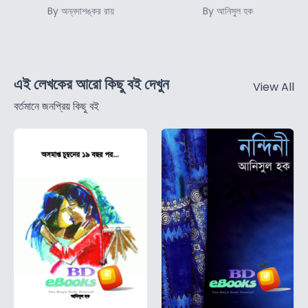
By অন্নদাশঙ্কর রায়
By আনিসুল হক
এই লেখকের আরো কিছু বই দেখুন
View All
বর্তমানে জনপ্রিয় কিছু বই