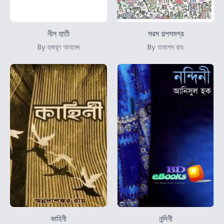
নীল হাতী
সরস গল্পসমগ্র
By হুমায়ূন আহমেদ
By তারাপদ রায়
কাহিনী
নন্দিনী