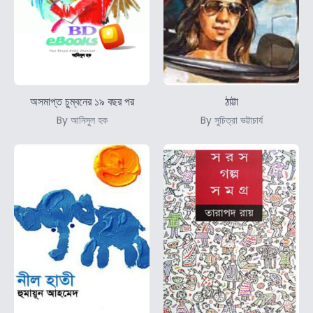
অসমাপ্ত চুম্বনের ১৯ বছর পর
ঠাট্টা
By আনিসুল হক
By সুচিত্রা ভট্টাচার্য