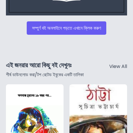
সম্পুর্ণ বই অনলাইনে পড়তে এখানে ক্লিক করুণ
এই জনরার আরো কিছু বই দেখুনঃ
View All
শীর্ষ ডাউনলোড করা/টপ রেটেড ইবুকের একটি তালিকা