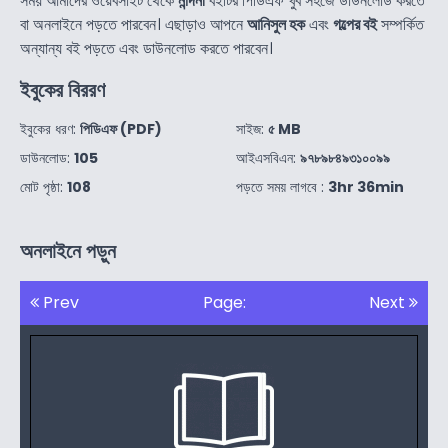
সময় আমাদের ওয়েবসাইট থেকে
নন্দিনী
বইটির পিডিএফ খুব সহজে ডাউনলোড করতে
বা অনলাইনে পড়তে পারবেন। এছাড়াও আপনে
আনিসুল হক
এবং
গল্পের বই
সম্পর্কিত
অন্যান্য বই পড়তে এবং ডাউনলোড করতে পারবেন।
ইবুকের বিররণ
ইবুকের ধরণ:
পিডিএফ (PDF)
সাইজ:
৫ MB
ডাউনলোড:
105
আইএসবিএন:
৯৭৮৯৮৪৯৩১০০৯৯
মোট পৃষ্ঠা:
108
পড়তে সময় লাগবে :
3hr 36min
অনলাইনে পড়ুন
Prev
Page:
Next