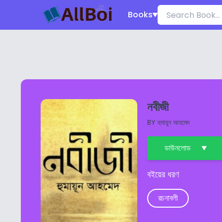
Books
নবীজী
BY
হুমায়ূন আহমেদ
ডাউনলোড
বইয়ের ধরণ
রচনাবলী