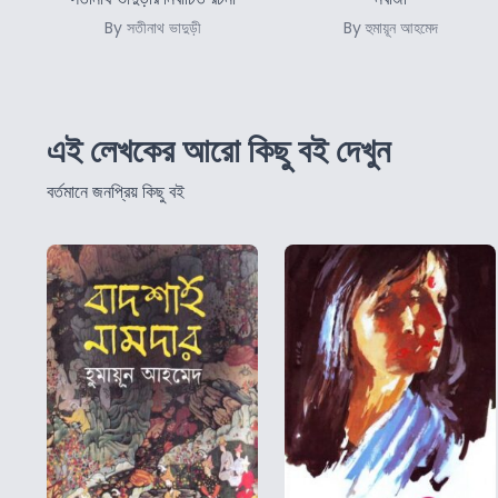
By সতীনাথ ভাদুড়ী
By হুমায়ূন আহমেদ
এই লেখকের আরো কিছু বই দেখুন
বর্তমানে জনপ্রিয় কিছু বই