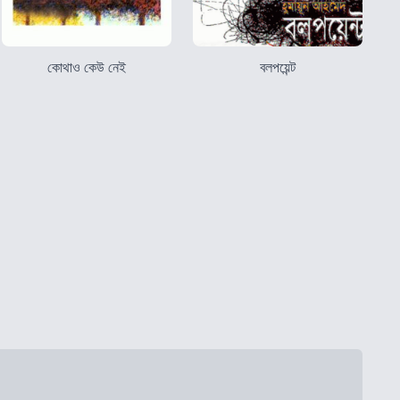
কোথাও কেউ নেই
বলপয়েন্ট