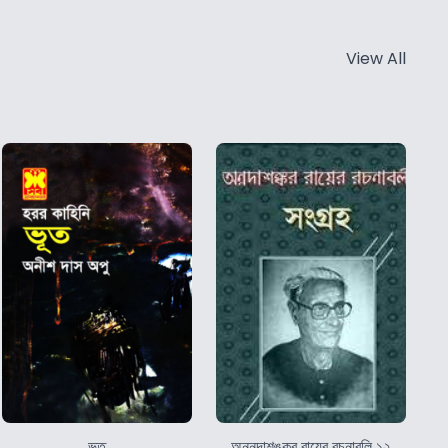
View All
ভূত
অন্নদাশঙ্কর রায়ের রচনাবলি ১২