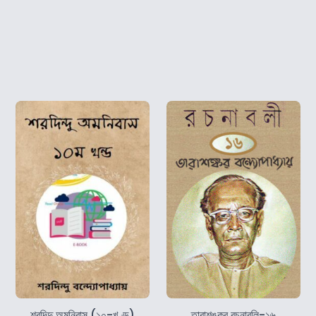
শরদিন্দু অমনিবাস (১০-খণ্ড)
তারাশঙ্কর রচনাবলি-১৬