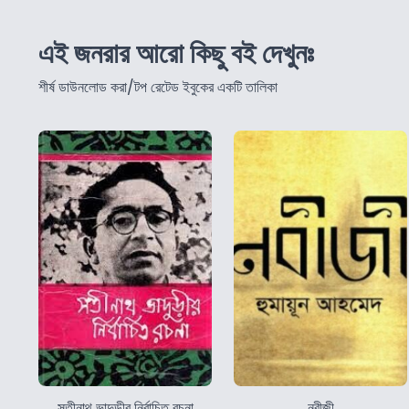
এই জনরার আরো কিছু বই দেখুনঃ
শীর্ষ ডাউনলোড করা/টপ রেটেড ইবুকের একটি তালিকা
সতীনাথ ভাদুড়ীর নির্বাচিত রচনা
নবীজী