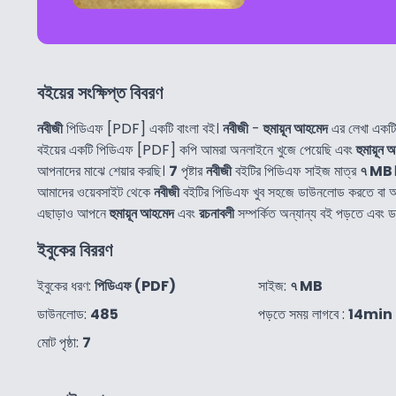
বইয়ের সংক্ষিপ্ত বিবরণ
নবীজী
পিডিএফ [PDF] একটি বাংলা বই।
নবীজী
-
হুমায়ূন আহমেদ
এর লেখা একটি
বইয়ের একটি পিডিএফ [PDF] কপি আমরা অনলাইনে খুজে পেয়েছি এবং
হুমায়ূন
আপনাদের মাঝে শেয়ার করছি।
7
পৃষ্টার
নবীজী
বইটির পিডিএফ সাইজ মাত্র
৭ MB
আমাদের ওয়েবসাইট থেকে
নবীজী
বইটির পিডিএফ খুব সহজে ডাউনলোড করতে বা 
এছাড়াও আপনে
হুমায়ূন আহমেদ
এবং
রচনাবলী
সম্পর্কিত অন্যান্য বই পড়তে এবং
ইবুকের বিররণ
ইবুকের ধরণ:
পিডিএফ (PDF)
সাইজ:
৭ MB
ডাউনলোড:
485
পড়তে সময় লাগবে :
14min
মোট পৃষ্ঠা:
7