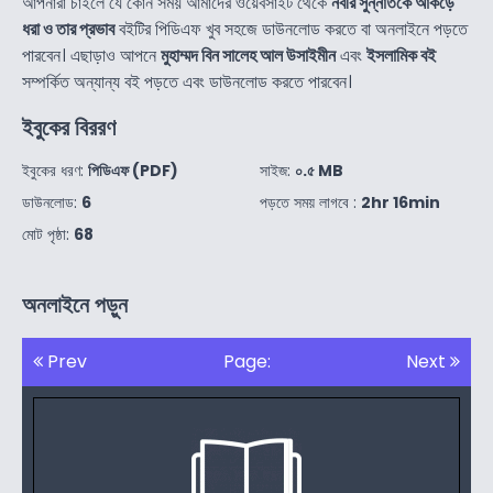
আপনারা চাইলে যে কোন সময় আমাদের ওয়েবসাইট থেকে
নবীর সুন্নাতকে আঁকড়ে
ধরা ও তার প্রভাব
বইটির পিডিএফ খুব সহজে ডাউনলোড করতে বা অনলাইনে পড়তে
পারবেন। এছাড়াও আপনে
মুহাম্মদ বিন সালেহ আল উসাইমীন
এবং
ইসলামিক বই
সম্পর্কিত অন্যান্য বই পড়তে এবং ডাউনলোড করতে পারবেন।
ইবুকের বিররণ
ইবুকের ধরণ:
পিডিএফ (PDF)
সাইজ:
০.৫ MB
ডাউনলোড:
6
পড়তে সময় লাগবে :
2hr 16min
মোট পৃষ্ঠা:
68
অনলাইনে পড়ুন
Prev
Page:
Next