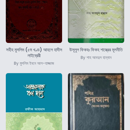
সহীহ মুসলিম (৫ম খণ্ড) আহলে হাদীস
উসূলুল ফিকহঃ ফিকহ শাস্ত্রের মূলনীতি
লাইব্রেরী
By শাহ আবদুল হান্নান
By মুসলিম ইবনে আল-হাজ্জাজ