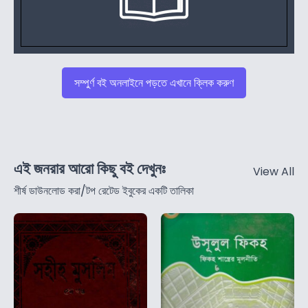
সম্পুর্ণ বই অনলাইনে পড়তে এখানে ক্লিক করুণ
এই জনরার আরো কিছু বই দেখুনঃ
View All
শীর্ষ ডাউনলোড করা/টপ রেটেড ইবুকের একটি তালিকা