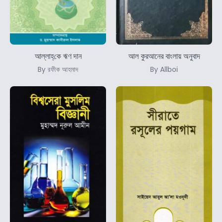
আল্লাহ্‌কে ঋণ দান
আল কুরআনের বাংলায় অনুবাদ
By রফীক আহমাদ
By Allboi