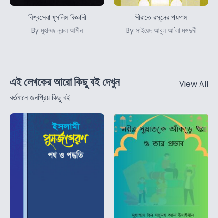
বিশ্বসেরা মুসলিম বিজ্ঞানী
সীরাতে রসূলের পয়গাম
By মুহাম্মদ নূরুল আমীন
By সাইয়েদ আবুল আ'লা মওদুদী
এই লেখকের আরো কিছু বই দেখুন
View All
বর্তমানে জনপ্রিয় কিছু বই